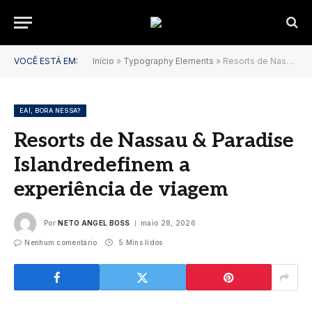
VOCÊ ESTÁ EM:
Início
»
Typography Elements
»
Resorts de Nassau & Paradise Islandredefinem a experiência de viagem
EAÍ, BORA NESSA?
Resorts de Nassau & Paradise
Islandredefinem a
experiência de viagem
Por
NETO ANGEL BOSS
maio 28, 2026
Nenhum comentário
5 Mins lidos