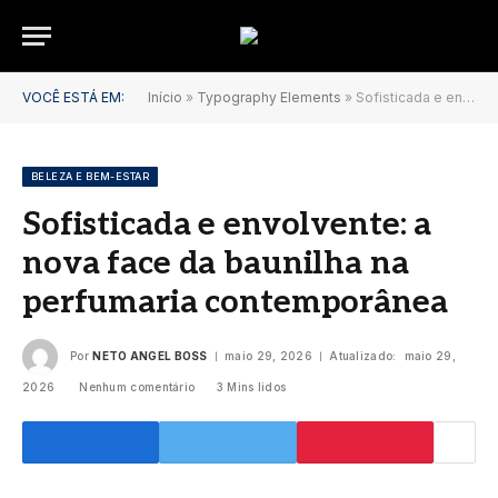
VOCÊ ESTÁ EM:
Início
»
Typography Elements
»
Sofisticada e envolvente: a nova face da baunilha na perfumaria contemporânea
BELEZA E BEM-ESTAR
Sofisticada e envolvente: a
nova face da baunilha na
perfumaria contemporânea
Por
NETO ANGEL BOSS
maio 29, 2026
Atualizado:
maio 29,
2026
Nenhum comentário
3 Mins lidos