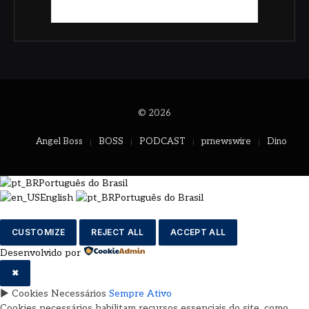
© 2026
Angel Boss
BOSS
PODCAST
prnewswire
Dino
Português do Brasil
English
Português do Brasil
CUSTOMIZE
REJECT ALL
ACCEPT ALL
Desenvolvido por
✖
►
Cookies Necessários
Sempre Ativo
Cookies necessários habilitam recursos essenciais do site, como