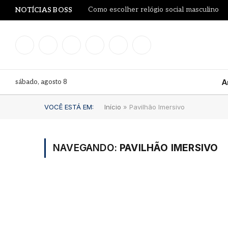
Como escolher relógio social masculino
NOTÍCIAS BOSS
Facebook
Instagram
YouTube
LinkedIn
WhatsApp
TikTok
sábado, agosto 8
A
VOCÊ ESTÁ EM:
Início
»
Pavilhão Imersivo
NAVEGANDO:
PAVILHÃO IMERSIVO