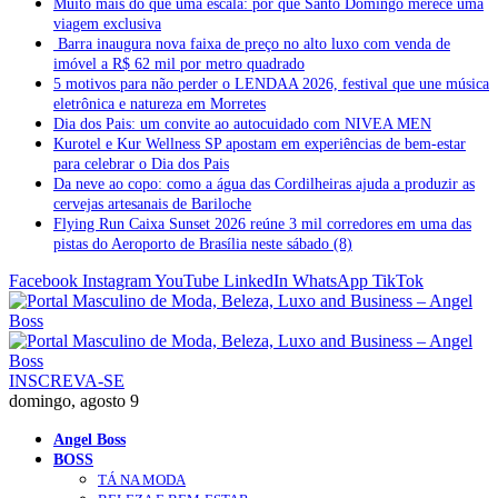
Muito mais do que uma escala: por que Santo Domingo merece uma
viagem exclusiva
Barra inaugura nova faixa de preço no alto luxo com venda de
imóvel a R$ 62 mil por metro quadrado
5 motivos para não perder o LENDAA 2026, festival que une música
eletrônica e natureza em Morretes
Dia dos Pais: um convite ao autocuidado com NIVEA MEN
Kurotel e Kur Wellness SP apostam em experiências de bem-estar
para celebrar o Dia dos Pais
Da neve ao copo: como a água das Cordilheiras ajuda a produzir as
cervejas artesanais de Bariloche
Flying Run Caixa Sunset 2026 reúne 3 mil corredores em uma das
pistas do Aeroporto de Brasília neste sábado (8)
Facebook
Instagram
YouTube
LinkedIn
WhatsApp
TikTok
INSCREVA-SE
domingo, agosto 9
Angel Boss
BOSS
TÁ NA MODA