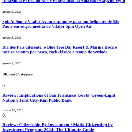
AmaNubia estreia no Nilo e reforça luxo da AmaWaterways no Egito
agosto 5, 2026
Spin’n Soul e Vitafor levam o spinning para um heliponto de São
Paulo em edição inédita do Vitafor Spin Open Air
agosto 5, 2026
Dia dos Pais diferente: o Blue Tree Daj Resort & Marina troca o
roteiro comum por pesca, rock clássico e tempo de verdade
agosto 5, 2026
Últimas Postagens
Review: Implications of San Francisco Govts’ Green-Light
Nation’s First City-Run Public Bank
janeiro 20, 2021
Review: Citizenship By Investment / Malta Citizenship by
Investment Program 2024: The Ultimate Guide