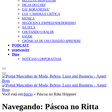
BELEZA E BEM-ESTAR
DICAS DO CHEF
EAÍ, BORA NESSA?
LUZ, CÂMERA E CRÍTICA
MÚSICA
NEGÓCIOS E EMPREENDEDORISMO
NA TELA
CHUTANDO O BALDE
SAÚDE
CRÔNICAS DE UM CIDADÃO APRENDIZ
PODCAST
prnewswire
Dino
NOTÍCIAS CORPORATIVAS
Você está em:
Início
»
Páscoa no Ritta Höppner
Navegando:
Páscoa no Ritta