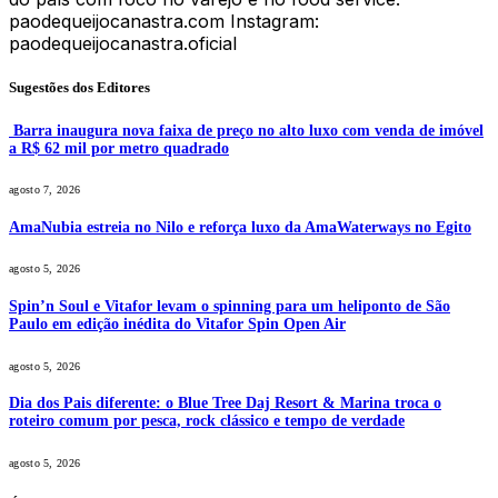
paodequeijocanastra.com Instagram:
paodequeijocanastra.oficial
Sugestões dos Editores
Barra inaugura nova faixa de preço no alto luxo com venda de imóvel
a R$ 62 mil por metro quadrado
agosto 7, 2026
AmaNubia estreia no Nilo e reforça luxo da AmaWaterways no Egito
agosto 5, 2026
Spin’n Soul e Vitafor levam o spinning para um heliponto de São
Paulo em edição inédita do Vitafor Spin Open Air
agosto 5, 2026
Dia dos Pais diferente: o Blue Tree Daj Resort & Marina troca o
roteiro comum por pesca, rock clássico e tempo de verdade
agosto 5, 2026