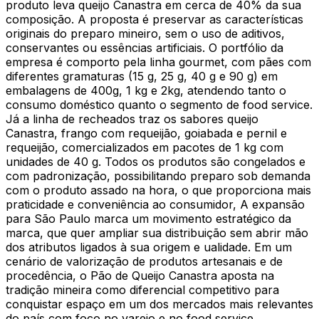
produto leva queijo Canastra em cerca de 40% da sua
composição. A proposta é preservar as características
originais do preparo mineiro, sem o uso de aditivos,
conservantes ou essências artificiais. O portfólio da
empresa é comporto pela linha gourmet, com pães com
diferentes gramaturas (15 g, 25 g, 40 g e 90 g) em
embalagens de 400g, 1 kg e 2kg, atendendo tanto o
consumo doméstico quanto o segmento de food service.
Já a linha de recheados traz os sabores queijo
Canastra, frango com requeijão, goiabada e pernil e
requeijão, comercializados em pacotes de 1 kg com
unidades de 40 g. Todos os produtos são congelados e
com padronização, possibilitando preparo sob demanda
com o produto assado na hora, o que proporciona mais
praticidade e conveniência ao consumidor, A expansão
para São Paulo marca um movimento estratégico da
marca, que quer ampliar sua distribuição sem abrir mão
dos atributos ligados à sua origem e ualidade. Em um
cenário de valorização de produtos artesanais e de
procedência, o Pão de Queijo Canastra aposta na
tradição mineira como diferencial competitivo para
conquistar espaço em um dos mercados mais relevantes
do país com foco no varejo e no food service.