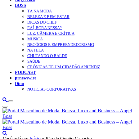
BOSS
TÁ NA MODA
BELEZA E BEM-ESTAR
DICAS DO CHEF
EAÍ, BORA NESSA?
LUZ, CÂMERA E CRÍTICA
MÚSICA
NEGÓCIOS E EMPREENDEDORISMO
NA TELA
CHUTANDO O BALDE
SAÚDE
CRÔNICAS DE UM CIDADÃO APRENDIZ
PODCAST
prnewswire
Dino
NOTÍCIAS CORPORATIVAS
Você está em:
Início
»
Pão de Queijo Canastra