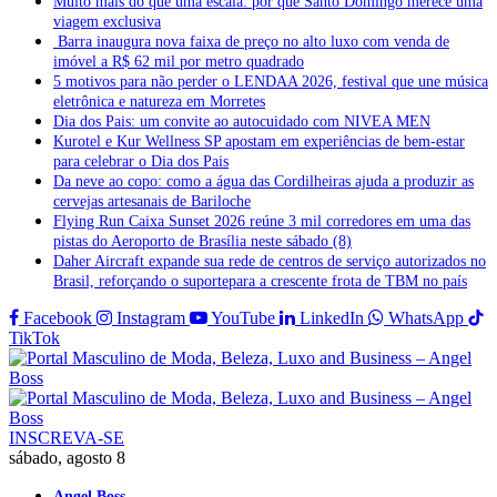
Muito mais do que uma escala: por que Santo Domingo merece uma
viagem exclusiva
Barra inaugura nova faixa de preço no alto luxo com venda de
imóvel a R$ 62 mil por metro quadrado
5 motivos para não perder o LENDAA 2026, festival que une música
eletrônica e natureza em Morretes
Dia dos Pais: um convite ao autocuidado com NIVEA MEN
Kurotel e Kur Wellness SP apostam em experiências de bem-estar
para celebrar o Dia dos Pais
Da neve ao copo: como a água das Cordilheiras ajuda a produzir as
cervejas artesanais de Bariloche
Flying Run Caixa Sunset 2026 reúne 3 mil corredores em uma das
pistas do Aeroporto de Brasília neste sábado (8)
Daher Aircraft expande sua rede de centros de serviço autorizados no
Brasil, reforçando o suportepara a crescente frota de TBM no país
Facebook
Instagram
YouTube
LinkedIn
WhatsApp
TikTok
INSCREVA-SE
sábado, agosto 8
Angel Boss