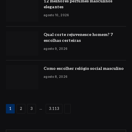
12 melhores perfumes masculinos
elegantes
agosto 10, 2026
Qual corte rejuvenesce homem? 7
escolhas certeiras
agosto 9, 2026
Como escolher relógio social masculino
agosto 8, 2026
Proximo
...
1
2
3
3.113