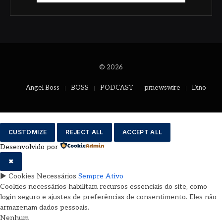
© 2026
Angel Boss
BOSS
PODCAST
prnewswire
Dino
CUSTOMIZE
REJECT ALL
ACCEPT ALL
Desenvolvido por
✖
►
Cookies Necessários
Sempre Ativo
Cookies necessários habilitam recursos essenciais do site, como
login seguro e ajustes de preferências de consentimento. Eles não
armazenam dados pessoais.
Nenhum