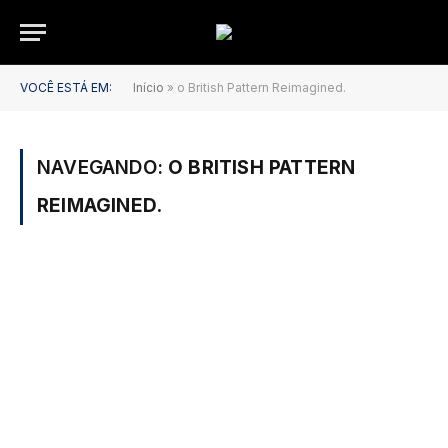
VOCÊ ESTÁ EM:
Início
»
o British Pattern Reimagined.
NAVEGANDO:
O BRITISH PATTERN
REIMAGINED.