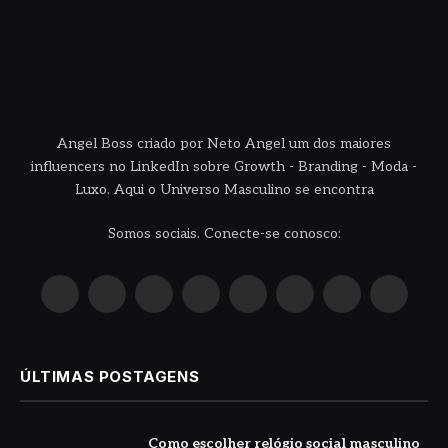
Angel Boss criado por Neto Angel um dos maiores
influencers no LinkedIn sobre Growth - Branding - Moda -
Luxo. Aqui o Universo Masculino se encontra
Somos sociais. Conecte-se conosco:
X
Instagram
Pinterest
YouTube
LinkedIn
WhatsApp
Reddit
TikTok
(Twitter)
ÚLTIMAS POSTAGENS
Como escolher relógio social masculino