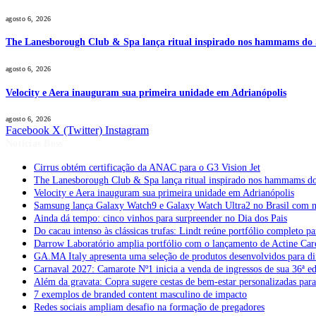
agosto 6, 2026
The Lanesborough Club & Spa lança ritual inspirado nos hammams do
agosto 6, 2026
Velocity e Aera inauguram sua primeira unidade em Adrianópolis
agosto 6, 2026
Facebook
X (Twitter)
Instagram
Notícias Boss
Cirrus obtém certificação da ANAC para o G3 Vision Jet
The Lanesborough Club & Spa lança ritual inspirado nos hammams d
Velocity e Aera inauguram sua primeira unidade em Adrianópolis
Samsung lança Galaxy Watch9 e Galaxy Watch Ultra2 no Brasil com no
Ainda dá tempo: cinco vinhos para surpreender no Dia dos Pais
Do cacau intenso às clássicas trufas: Lindt reúne portfólio completo pa
Darrow Laboratório amplia portfólio com o lançamento de Actine Car
GA.MA Italy apresenta uma seleção de produtos desenvolvidos para dif
Carnaval 2027: Camarote Nº1 inicia a venda de ingressos de sua 36ª e
Além da gravata: Copra sugere cestas de bem-estar personalizadas par
7 exemplos de branded content masculino de impacto
Redes sociais ampliam desafio na formação de pregadores