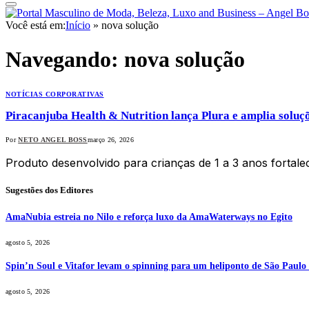
Você está em:
Início
»
nova solução
Navegando:
nova solução
NOTÍCIAS CORPORATIVAS
Piracanjuba Health & Nutrition lança Plura e amplia soluç
Por
NETO ANGEL BOSS
março 26, 2026
Produto desenvolvido para crianças de 1 a 3 anos fortale
Sugestões dos Editores
AmaNubia estreia no Nilo e reforça luxo da AmaWaterways no Egito
agosto 5, 2026
Spin’n Soul e Vitafor levam o spinning para um heliponto de São Paulo 
agosto 5, 2026