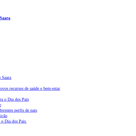
 Saara
o Saara
vos recursos de saúde e bem-estar
ra o Dia dos Pais
e
erentes perfis de pais
dição
a o Dia dos Pais