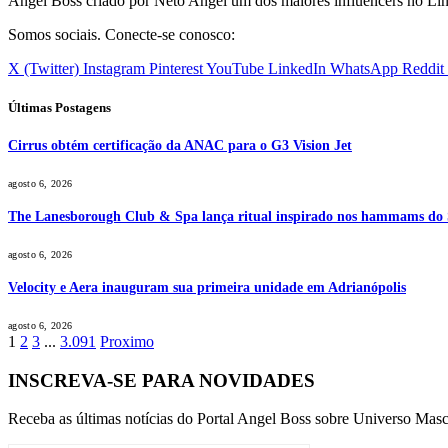
Angel Boss criado por Neto Angel um dos maiores influencers no Li
Somos sociais. Conecte-se conosco:
X (Twitter)
Instagram
Pinterest
YouTube
LinkedIn
WhatsApp
Reddit
Últimas Postagens
Cirrus obtém certificação da ANAC para o G3 Vision Jet
agosto 6, 2026
The Lanesborough Club & Spa lança ritual inspirado nos hammams do
agosto 6, 2026
Velocity e Aera inauguram sua primeira unidade em Adrianópolis
agosto 6, 2026
1
2
3
...
3.091
Proximo
INSCREVA-SE PARA NOVIDADES
Receba as últimas notícias do Portal Angel Boss sobre Universo Masc