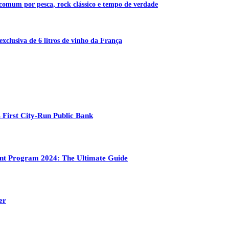
 comum por pesca, rock clássico e tempo de verdade
exclusiva de 6 litros de vinho da França
 First City-Run Public Bank
ment Program 2024: The Ultimate Guide
er