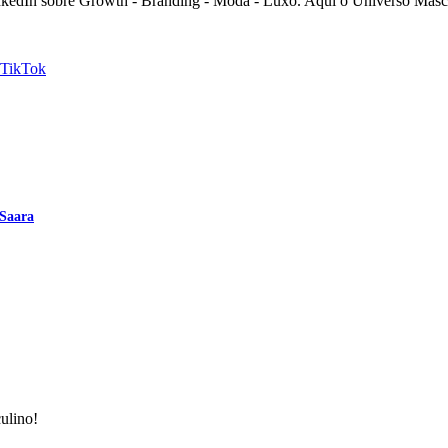
nkedIn sobre Growth - Branding - Moda - Luxo. Aqui o Universo Mascu
TikTok
 Saara
ulino!