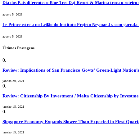
Dia dos Pais diferente: o Blue Tree Daj Resort & Marina troca o roteiro
agosto 5, 2026
Le Prince estreia no Leilão do Instituto Projeto Neymar Jr. com garrafa 
agosto 5, 2026
Últimas Postagens
Review: Implications of San Francisco Govts’ Green-Light Nation’s
janeiro 20, 2021
Review: Citizenship By Investment / Malta Citizenship by Invest
janeiro 15, 2021
Singapore Economy Expands Slower Than Expected in First Quart
janeiro 15, 2021