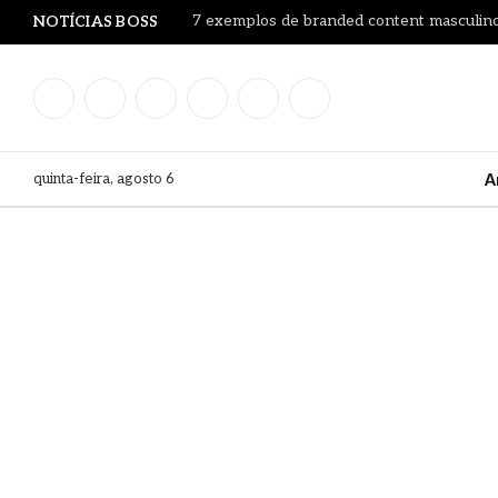
7 exemplos de branded content masculino
NOTÍCIAS BOSS
Facebook
Instagram
YouTube
LinkedIn
WhatsApp
TikTok
quinta-feira, agosto 6
A