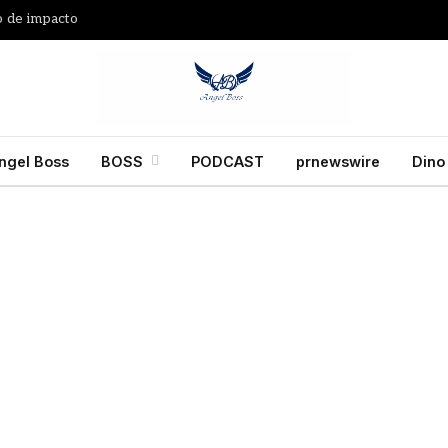
 de impacto
ngel Boss
BOSS
PODCAST
prnewswire
Dino