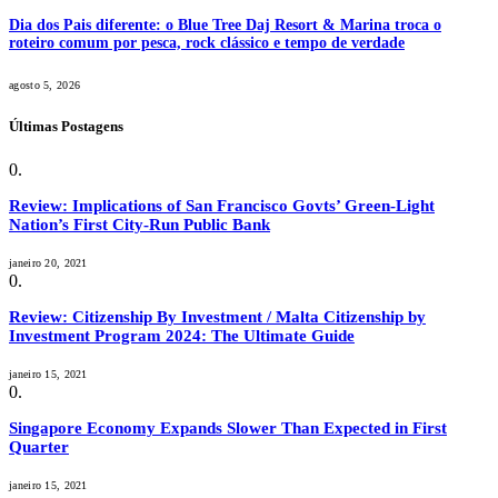
Dia dos Pais diferente: o Blue Tree Daj Resort & Marina troca o
roteiro comum por pesca, rock clássico e tempo de verdade
agosto 5, 2026
Últimas Postagens
Review: Implications of San Francisco Govts’ Green-Light
Nation’s First City-Run Public Bank
janeiro 20, 2021
Review: Citizenship By Investment / Malta Citizenship by
Investment Program 2024: The Ultimate Guide
janeiro 15, 2021
Singapore Economy Expands Slower Than Expected in First
Quarter
janeiro 15, 2021