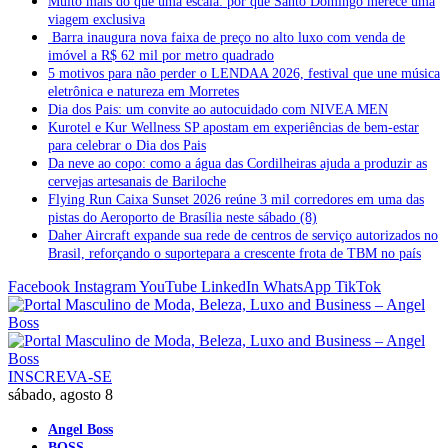
Muito mais do que uma escala: por que Santo Domingo merece uma
viagem exclusiva
Barra inaugura nova faixa de preço no alto luxo com venda de
imóvel a R$ 62 mil por metro quadrado
5 motivos para não perder o LENDAA 2026, festival que une música
eletrônica e natureza em Morretes
Dia dos Pais: um convite ao autocuidado com NIVEA MEN
Kurotel e Kur Wellness SP apostam em experiências de bem-estar
para celebrar o Dia dos Pais
Da neve ao copo: como a água das Cordilheiras ajuda a produzir as
cervejas artesanais de Bariloche
Flying Run Caixa Sunset 2026 reúne 3 mil corredores em uma das
pistas do Aeroporto de Brasília neste sábado (8)
Daher Aircraft expande sua rede de centros de serviço autorizados no
Brasil, reforçando o suportepara a crescente frota de TBM no país
Facebook
Instagram
YouTube
LinkedIn
WhatsApp
TikTok
INSCREVA-SE
sábado, agosto 8
Angel Boss
BOSS