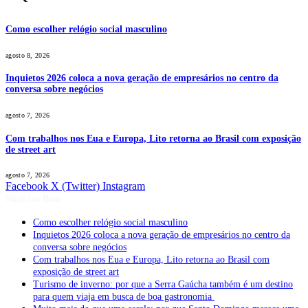
Como escolher relógio social masculino
agosto 8, 2026
Inquietos 2026 coloca a nova geração de empresários no centro da
conversa sobre negócios
agosto 7, 2026
Com trabalhos nos Eua e Europa, Lito retorna ao Brasil com exposição
de street art
agosto 7, 2026
Facebook
X (Twitter)
Instagram
Notícias Boss
Como escolher relógio social masculino
Inquietos 2026 coloca a nova geração de empresários no centro da
conversa sobre negócios
Com trabalhos nos Eua e Europa, Lito retorna ao Brasil com
exposição de street art
Turismo de inverno: por que a Serra Gaúcha também é um destino
para quem viaja em busca de boa gastronomia