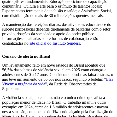
quatro pilares fundamentais: Educação e oficinas de capacitação
comunitária; Cultura e arte para o estímulo de talentos locais;
Esporte como ferramenta de inclusão e saúde; e Assistência Social,
com distribuição de mais de 30 mil refeições quentes mensais.
A manutenção das refeições diárias, das atividades educativas e do
suporte psicossocial depende diretamente de parcerias com o setor
privado, doações da sociedade e apoio do poder público.
Informações detalhadas sobre formas de colaboração estão
centralizadas no
site oficial do Instituto Senders.
Cenário de alerta no Brasil
Um levantamento feito em nove estados do Brasil apontou que
56,5% das vítimas de violência sexual em 2025 eram crianças e
adolescentes de 0 a 17 anos. Considerando todas as faixas etárias, o
ano teve um aumento de 56,6% nos casos, segundo o boletim "
Elas
Vivem: a urgência da vida
", da Rede de Observatórios da
Segurança.
A violência sexual, no entanto, não é o único crime que afeta a
população menor de idade no Brasil. O trabalho infantil é outro
exemplo: em 2024, cerca de 1,6 milhão de adolescentes estavam
nessa situação, com menos de 1% sendo alçado pela fiscalização do
Ministério do Trabalho, apontam dados do Instituto Brasileiro de