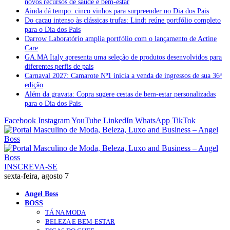
novos recursos de saúde e bem-estar
Ainda dá tempo: cinco vinhos para surpreender no Dia dos Pais
Do cacau intenso às clássicas trufas: Lindt reúne portfólio completo
para o Dia dos Pais
Darrow Laboratório amplia portfólio com o lançamento de Actine
Care
GA.MA Italy apresenta uma seleção de produtos desenvolvidos para
diferentes perfis de pais
Carnaval 2027: Camarote Nº1 inicia a venda de ingressos de sua 36ª
edição
Além da gravata: Copra sugere cestas de bem-estar personalizadas
para o Dia dos Pais
Facebook
Instagram
YouTube
LinkedIn
WhatsApp
TikTok
INSCREVA-SE
sexta-feira, agosto 7
Angel Boss
BOSS
TÁ NA MODA
BELEZA E BEM-ESTAR