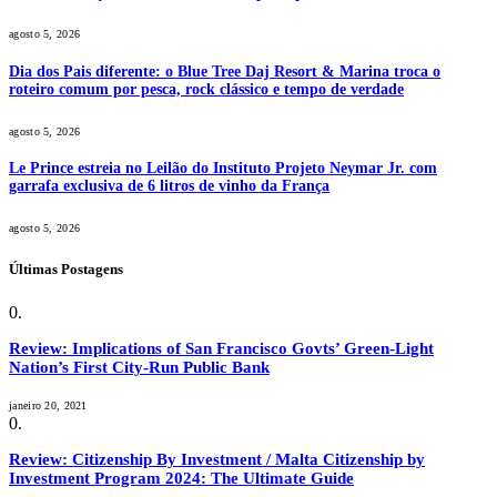
agosto 5, 2026
Dia dos Pais diferente: o Blue Tree Daj Resort & Marina troca o
roteiro comum por pesca, rock clássico e tempo de verdade
agosto 5, 2026
Le Prince estreia no Leilão do Instituto Projeto Neymar Jr. com
garrafa exclusiva de 6 litros de vinho da França
agosto 5, 2026
Últimas Postagens
Review: Implications of San Francisco Govts’ Green-Light
Nation’s First City-Run Public Bank
janeiro 20, 2021
Review: Citizenship By Investment / Malta Citizenship by
Investment Program 2024: The Ultimate Guide