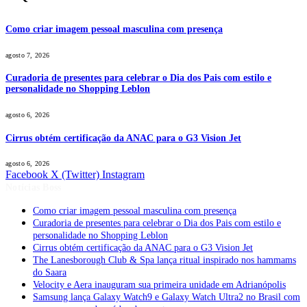
Como criar imagem pessoal masculina com presença
agosto 7, 2026
Curadoria de presentes para celebrar o Dia dos Pais com estilo e
personalidade no Shopping Leblon
agosto 6, 2026
Cirrus obtém certificação da ANAC para o G3 Vision Jet
agosto 6, 2026
Facebook
X (Twitter)
Instagram
Notícias Boss
Como criar imagem pessoal masculina com presença
Curadoria de presentes para celebrar o Dia dos Pais com estilo e
personalidade no Shopping Leblon
Cirrus obtém certificação da ANAC para o G3 Vision Jet
The Lanesborough Club & Spa lança ritual inspirado nos hammams
do Saara
Velocity e Aera inauguram sua primeira unidade em Adrianópolis
Samsung lança Galaxy Watch9 e Galaxy Watch Ultra2 no Brasil com