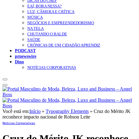
DICAS DO CHEF
EAÍ, BORA NESSA?
LUZ, CÂMERA E CRÍTICA
MÚSICA
NEGÓCIOS E EMPREENDEDORISMO
NA TELA
CHUTANDO O BALDE
SAÚDE
CRÔNICAS DE UM CIDADÃO APRENDIZ
PODCAST
prnewswire
Dino
NOTÍCIAS CORPORATIVAS
Você está em:
Início
»
Typography Elements
»
Cruz do Mérito JK
reconhece impacto nacional de Robson Leite
Notícias Corporativas
Cruz do Mérito JK reconhece