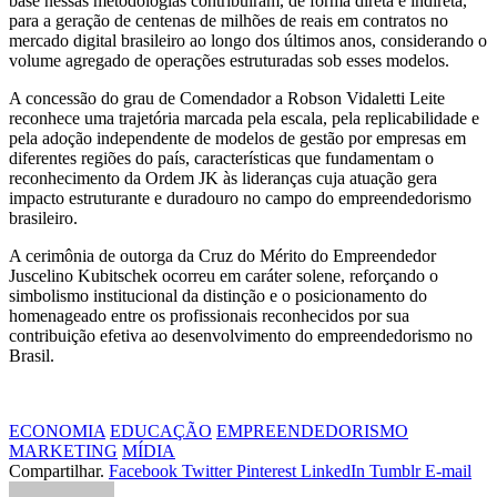
base nessas metodologias contribuíram, de forma direta e indireta,
para a geração de centenas de milhões de reais em contratos no
mercado digital brasileiro ao longo dos últimos anos, considerando o
volume agregado de operações estruturadas sob esses modelos.
A concessão do grau de Comendador a Robson Vidaletti Leite
reconhece uma trajetória marcada pela escala, pela replicabilidade e
pela adoção independente de modelos de gestão por empresas em
diferentes regiões do país, características que fundamentam o
reconhecimento da Ordem JK às lideranças cuja atuação gera
impacto estruturante e duradouro no campo do empreendedorismo
brasileiro.
A cerimônia de outorga da Cruz do Mérito do Empreendedor
Juscelino Kubitschek ocorreu em caráter solene, reforçando o
simbolismo institucional da distinção e o posicionamento do
homenageado entre os profissionais reconhecidos por sua
contribuição efetiva ao desenvolvimento do empreendedorismo no
Brasil.
ECONOMIA
EDUCAÇÃO
EMPREENDEDORISMO
MARKETING
MÍDIA
Compartilhar.
Facebook
Twitter
Pinterest
LinkedIn
Tumblr
E-mail