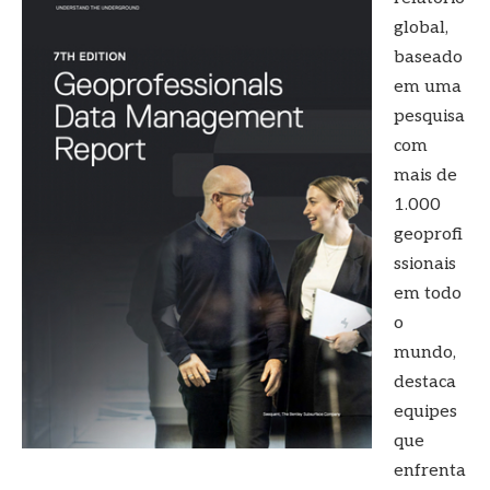
global,
baseado
em uma
pesquisa
com
mais de
1.000
geoprofi
ssionais
em todo
o
mundo,
destaca
equipes
que
enfrenta