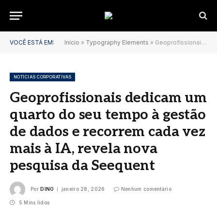
VOCÊ ESTÁ EM:
Início
»
Typography Elements
»
Geoprofissionais dedicam um quarto do seu tempo à gestão de dados e recorrem cada vez mais à IA, revela nova pesquisa da Seequent
NOTÍCIAS CORPORATIVAS
Geoprofissionais dedicam um
quarto do seu tempo à gestão
de dados e recorrem cada vez
mais à IA, revela nova
pesquisa da Seequent
Por
DINO
janeiro 28, 2026
Nenhum comentário
5 Mins lidos