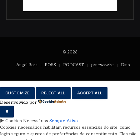
© 2026
Angel Boss
BOSS
PODCAST
prnewswire
Dino
CUSTOMIZE
REJECT ALL
ACCEPT ALL
Desenvolvido por
✖
►
Cookies Necessários
Sempre Ativo
Cookies necessários habilitam recursos essenciais do site, como
login seguro e ajustes de preferências de consentimento. Eles não