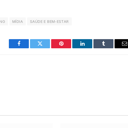
ING
MÍDIA
SAÚDE E BEM-ESTAR
Facebook
Twitter
Pinterest
LinkedIn
Tumblr
E
m