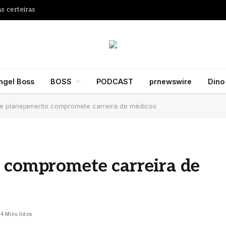
s certeiras
ngel Boss
BOSS
PODCAST
prnewswire
Dino
de planejamento compromete carreira de médicos
o compromete carreira de
4 Mins lidos