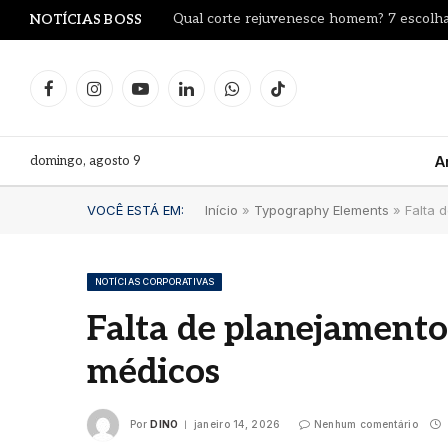
Qual corte rejuvenesce homem? 7 escolha
NOTÍCIAS BOSS
Facebook
Instagram
YouTube
LinkedIn
WhatsApp
TikTok
domingo, agosto 9
A
VOCÊ ESTÁ EM:
Início
»
Typography Elements
»
Falta 
NOTÍCIAS CORPORATIVAS
Falta de planejament
médicos
Por
DINO
janeiro 14, 2026
Nenhum comentário