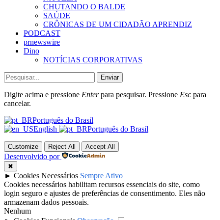
CHUTANDO O BALDE
SAÚDE
CRÔNICAS DE UM CIDADÃO APRENDIZ
PODCAST
prnewswire
Dino
NOTÍCIAS CORPORATIVAS
Enviar
Digite acima e pressione
Enter
para pesquisar. Pressione
Esc
para
cancelar.
Português do Brasil
English
Português do Brasil
Customize
Reject All
Accept All
Desenvolvido por
✖
►
Cookies Necessários
Sempre Ativo
Cookies necessários habilitam recursos essenciais do site, como
login seguro e ajustes de preferências de consentimento. Eles não
armazenam dados pessoais.
Nenhum