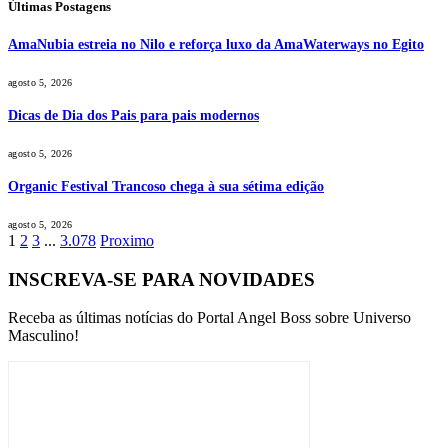
Últimas Postagens
AmaNubia estreia no Nilo e reforça luxo da AmaWaterways no Egito
agosto 5, 2026
Dicas de Dia dos Pais para pais modernos
agosto 5, 2026
Organic Festival Trancoso chega à sua sétima edição
agosto 5, 2026
1
2
3
...
3.078
Proximo
INSCREVA-SE PARA NOVIDADES
Receba as últimas notícias do Portal Angel Boss sobre Universo
Masculino!