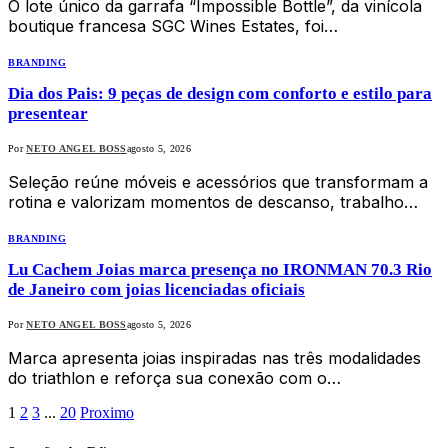
O lote único da garrafa “Impossible Bottle”, da vinícola
boutique francesa SGC Wines Estates, foi…
BRANDING
Dia dos Pais: 9 peças de design com conforto e estilo para
presentear
Por
NETO ANGEL BOSS
agosto 5, 2026
Seleção reúne móveis e acessórios que transformam a
rotina e valorizam momentos de descanso, trabalho…
BRANDING
Lu Cachem Joias marca presença no IRONMAN 70.3 Rio
de Janeiro com joias licenciadas oficiais
Por
NETO ANGEL BOSS
agosto 5, 2026
Marca apresenta joias inspiradas nas três modalidades
do triathlon e reforça sua conexão com o…
1
2
3
...
20
Proximo