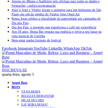
Agosto no Museu e Auditório tem oficinas para todas as idades e
formações; confira programação
Spin’n Soul e Vitafor levam o spinning para um heliponto de São
Paulo em edição inédita do Vitafor Spin Open Air
Roma Joias celebra a pluralidade da paternidade em campanha de
Dia dos Pais
Dia dos Pais: o presente que transforma o café em experiência
Aos 18 anos, Bossa Bar resgata sua essência e reforça seu lugar na
cena musical de Curitiba
Bem-estar ganha formato de festival
Facebook
Instagram
YouTube
LinkedIn
WhatsApp
TikTok
INSCREVA-SE
quarta-feira, agosto 5
Angel Boss
BOSS
TÁ NA MODA
BELEZA E BEM-ESTAR
DICAS DO CHEF
EAÍ, BORA NESSA?