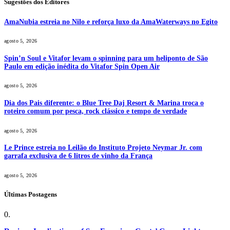
Sugestões dos Editores
AmaNubia estreia no Nilo e reforça luxo da AmaWaterways no Egito
agosto 5, 2026
Spin’n Soul e Vitafor levam o spinning para um heliponto de São
Paulo em edição inédita do Vitafor Spin Open Air
agosto 5, 2026
Dia dos Pais diferente: o Blue Tree Daj Resort & Marina troca o
roteiro comum por pesca, rock clássico e tempo de verdade
agosto 5, 2026
Le Prince estreia no Leilão do Instituto Projeto Neymar Jr. com
garrafa exclusiva de 6 litros de vinho da França
agosto 5, 2026
Últimas Postagens