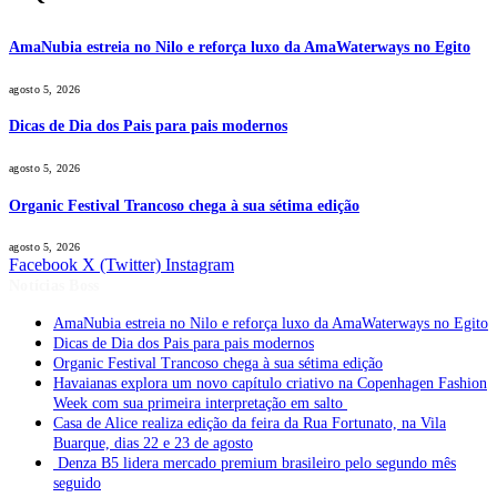
AmaNubia estreia no Nilo e reforça luxo da AmaWaterways no Egito
agosto 5, 2026
Dicas de Dia dos Pais para pais modernos
agosto 5, 2026
Organic Festival Trancoso chega à sua sétima edição
agosto 5, 2026
Facebook
X (Twitter)
Instagram
Notícias Boss
AmaNubia estreia no Nilo e reforça luxo da AmaWaterways no Egito
Dicas de Dia dos Pais para pais modernos
Organic Festival Trancoso chega à sua sétima edição
Havaianas explora um novo capítulo criativo na Copenhagen Fashion
Week com sua primeira interpretação em salto
Casa de Alice realiza edição da feira da Rua Fortunato, na Vila
Buarque, dias 22 e 23 de agosto
Denza B5 lidera mercado premium brasileiro pelo segundo mês
seguido