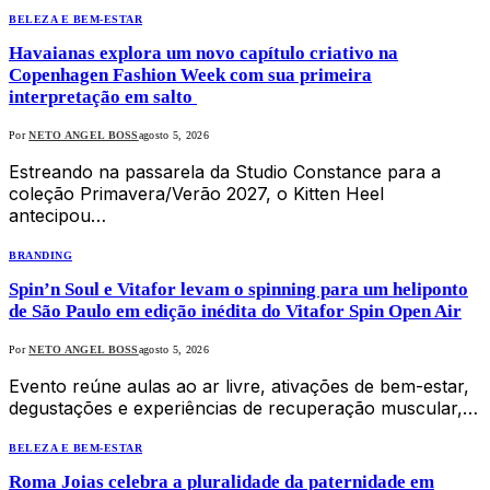
BELEZA E BEM-ESTAR
Havaianas explora um novo capítulo criativo na
Copenhagen Fashion Week com sua primeira
interpretação em salto
Por
NETO ANGEL BOSS
agosto 5, 2026
Estreando na passarela da Studio Constance para a
coleção Primavera/Verão 2027, o Kitten Heel
antecipou…
BRANDING
Spin’n Soul e Vitafor levam o spinning para um heliponto
de São Paulo em edição inédita do Vitafor Spin Open Air
Por
NETO ANGEL BOSS
agosto 5, 2026
Evento reúne aulas ao ar livre, ativações de bem-estar,
degustações e experiências de recuperação muscular,…
BELEZA E BEM-ESTAR
Roma Joias celebra a pluralidade da paternidade em