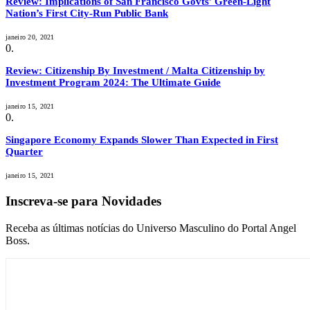
Review: Implications of San Francisco Govts’ Green-Light
Nation’s First City-Run Public Bank
janeiro 20, 2021
Review: Citizenship By Investment / Malta Citizenship by
Investment Program 2024: The Ultimate Guide
janeiro 15, 2021
Singapore Economy Expands Slower Than Expected in First
Quarter
janeiro 15, 2021
Inscreva-se para Novidades
Receba as últimas notícias do Universo Masculino do Portal Angel
Boss.