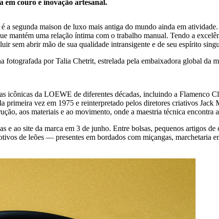
 em couro e inovação artesanal.
é a segunda maison de luxo mais antiga do mundo ainda em atividade
l que mantém uma relação íntima com o trabalho manual. Tendo a excelê
r sem abrir mão de sua qualidade intransigente e de seu espírito singul
otografada por Talia Chetrit, estrelada pela embaixadora global da ma
sas icônicas da LOEWE de diferentes décadas, incluindo a Flamenco Cl
primeira vez em 1975 e reinterpretado pelos diretores criativos Jack
o, aos materiais e ao movimento, onde a maestria técnica encontra a se
e ao site da marca em 3 de junho. Entre bolsas, pequenos artigos de co
tivos de leões — presentes em bordados com miçangas, marchetaria e