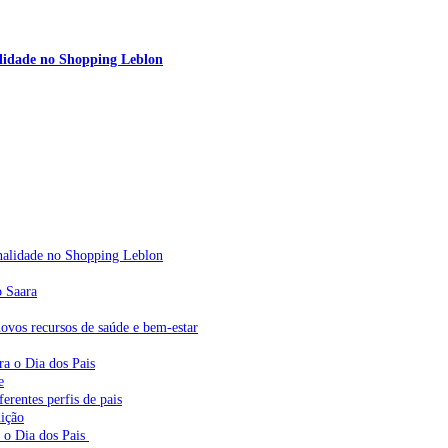
nalidade no Shopping Leblon
sonalidade no Shopping Leblon
o Saara
vos recursos de saúde e bem-estar
ra o Dia dos Pais
e
erentes perfis de pais
dição
a o Dia dos Pais