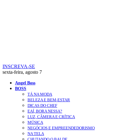
INSCREVA-SE
sexta-feira, agosto 7
Angel Boss
BOSS
TÁ NA MODA
BELEZA E BEM-ESTAR
DICAS DO CHEF
EAÍ, BORA NESSA?
LUZ, CÂMERA E CRÍTICA
MÚSICA
NEGÓCIOS E EMPREENDEDORISMO
NA TELA
CHUTANDO O BALDE