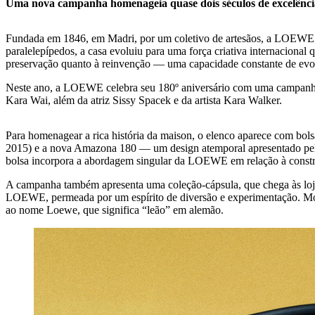
Uma nova campanha homenageia quase dois séculos de excelência
Fundada em 1846, em Madri, por um coletivo de artesãos, a LOEWE 
paralelepípedos, a casa evoluiu para uma força criativa internaciona
preservação quanto à reinvenção — uma capacidade constante de evolui
Neste ano, a LOEWE celebra seu 180º aniversário com uma campanha f
Kara Wai, além da atriz Sissy Spacek e da artista Kara Walker.
Para homenagear a rica história da maison, o elenco aparece com bol
2015) e a nova Amazona 180 — um design atemporal apresentado pela 
bolsa incorpora a abordagem singular da LOEWE em relação à construçã
A campanha também apresenta uma coleção-cápsula, que chega às lojas 
LOEWE, permeada por um espírito de diversão e experimentação. Mo
ao nome Loewe, que significa “leão” em alemão.