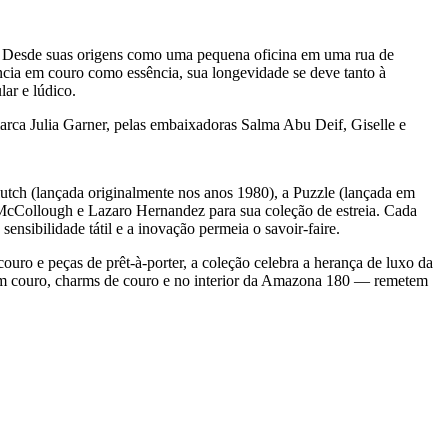
. Desde suas origens como uma pequena oficina em uma rua de
ncia em couro como essência, sua longevidade se deve tanto à
ar e lúdico.
rca Julia Garner, pelas embaixadoras Salma Abu Deif, Giselle e
utch (lançada originalmente nos anos 1980), a Puzzle (lançada em
 McCollough e Lazaro Hernandez para sua coleção de estreia. Cada
nsibilidade tátil e a inovação permeia o savoir-faire.
uro e peças de prêt-à-porter, a coleção celebra a herança de luxo da
m couro, charms de couro e no interior da Amazona 180 — remetem