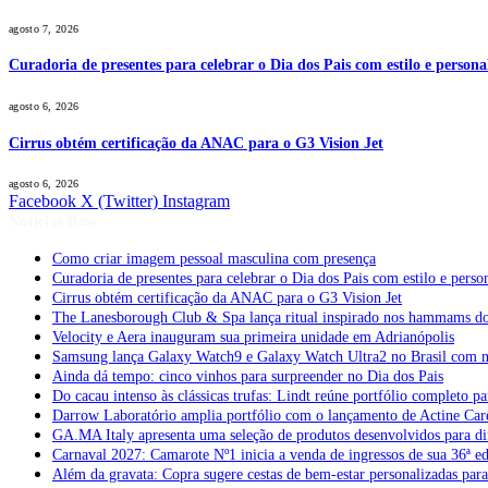
agosto 7, 2026
Curadoria de presentes para celebrar o Dia dos Pais com estilo e perso
agosto 6, 2026
Cirrus obtém certificação da ANAC para o G3 Vision Jet
agosto 6, 2026
Facebook
X (Twitter)
Instagram
Notícias Boss
Como criar imagem pessoal masculina com presença
Curadoria de presentes para celebrar o Dia dos Pais com estilo e per
Cirrus obtém certificação da ANAC para o G3 Vision Jet
The Lanesborough Club & Spa lança ritual inspirado nos hammams d
Velocity e Aera inauguram sua primeira unidade em Adrianópolis
Samsung lança Galaxy Watch9 e Galaxy Watch Ultra2 no Brasil com no
Ainda dá tempo: cinco vinhos para surpreender no Dia dos Pais
Do cacau intenso às clássicas trufas: Lindt reúne portfólio completo pa
Darrow Laboratório amplia portfólio com o lançamento de Actine Car
GA.MA Italy apresenta uma seleção de produtos desenvolvidos para dif
Carnaval 2027: Camarote Nº1 inicia a venda de ingressos de sua 36ª e
Além da gravata: Copra sugere cestas de bem-estar personalizadas par