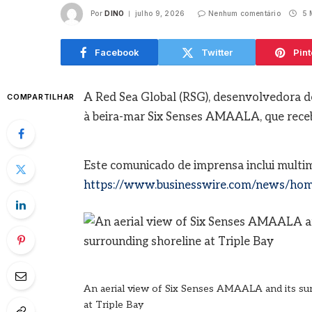
Por
DINO
julho 9, 2026
Nenhum comentário
5 M
agosto
Facebook
Twitter
Pint
A Red Sea Global (RSG), desenvolvedora de
COMPARTILHAR
à beira-mar Six Senses AMAALA, que receb
Este comunicado de imprensa inclui multi
https://www.businesswire.com/news/ho
An aerial view of Six Senses AMAALA and its su
at Triple Bay