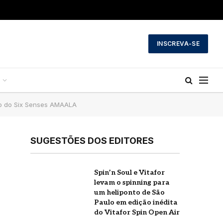
INSCREVA-SE
ão do Six Senses AMAALA
SUGESTÕES DOS EDITORES
Spin’n Soul e Vitafor
a
levam o spinning para
um heliponto de São
Paulo em edição inédita
do Vitafor Spin Open Air