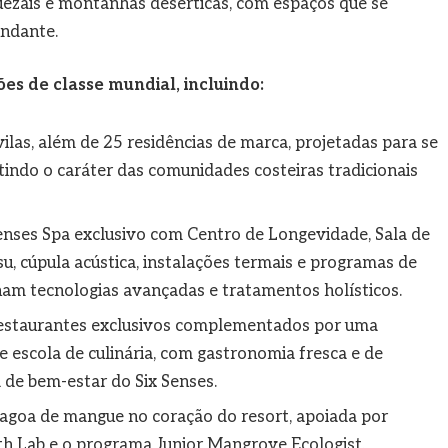
uezais e montanhas desérticas, com espaços que se
undante.
es de classe mundial, incluindo:
vilas, além de 25 residências de marca, projetadas para se
tindo o caráter das comunidades costeiras tradicionais
nses Spa exclusivo com Centro de Longevidade, Sala de
u, cúpula acústica, instalações termais e programas de
am tecnologias avançadas e tratamentos holísticos.
estaurantes exclusivos complementados por uma
 e escola de culinária, com gastronomia fresca e de
ia de bem-estar do Six Senses.
goa de mangue no coração do resort, apoiada por
arth Lab e o programa Junior Mangrove Ecologist,