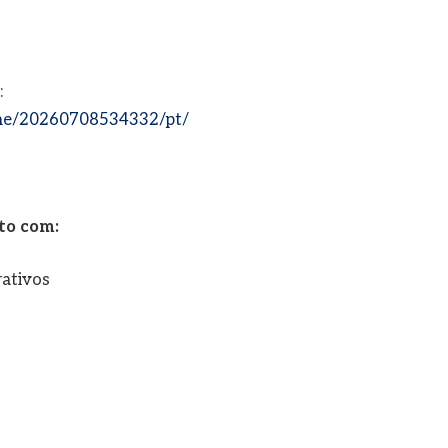
:
me/20260708534332/pt/
to com:
rativos