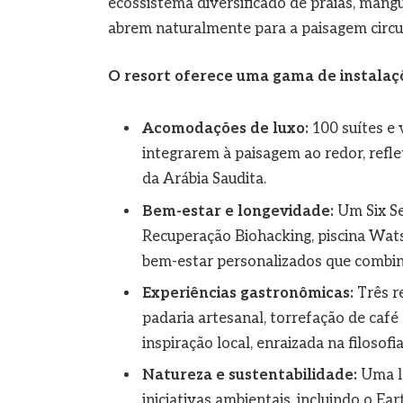
ecossistema diversificado de praias, mang
abrem naturalmente para a paisagem circ
O resort oferece uma gama de instalaçõ
Acomodações de luxo:
100 suítes e 
integrarem à paisagem ao redor, refle
da Arábia Saudita.
Bem-estar e longevidade:
Um Six Se
Recuperação Biohacking, piscina Wats
bem-estar personalizados que combin
Experiências gastronômicas:
Três r
padaria artesanal, torrefação de café
inspiração local, enraizada na filosof
Natureza e sustentabilidade:
Uma la
iniciativas ambientais, incluindo o E