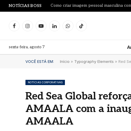
Como criar imagem pessoal masculina co
NOTÍCIAS BOSS
Facebook
Instagram
YouTube
LinkedIn
WhatsApp
TikTok
sexta-feira, agosto 7
A
VOCÊ ESTÁ EM:
Início
»
Typography Elements
»
Red Se
NOTÍCIAS CORPORATIVAS
Red Sea Global reforça
Le Pr
AMAALA com a inaugu
Leilã
Proj
AMAALA
garra
litro
Fran