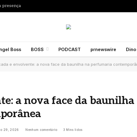
m presença
ngel Boss
BOSS
PODCAST
prnewswire
Dino
icada e envolvente: a nova face da baunilha na perfumaria contempor
te: a nova face da baunilha
mporânea
io 29, 2026
Nenhum comentário
3 Mins lidos