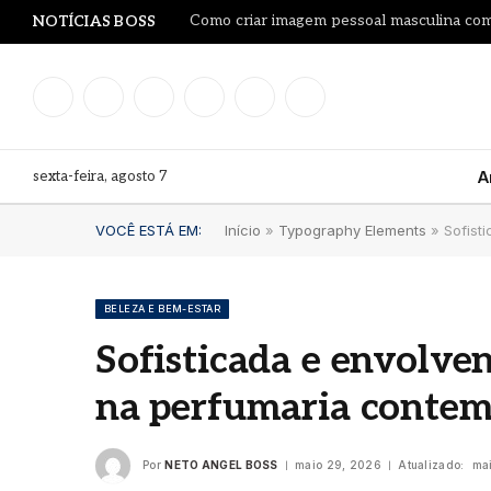
Como criar imagem pessoal masculina co
NOTÍCIAS BOSS
Facebook
Instagram
YouTube
LinkedIn
WhatsApp
TikTok
sexta-feira, agosto 7
A
VOCÊ ESTÁ EM:
Início
»
Typography Elements
»
Sofist
BELEZA E BEM-ESTAR
Sofisticada e envolven
na perfumaria conte
Por
NETO ANGEL BOSS
maio 29, 2026
Atualizado:
ma