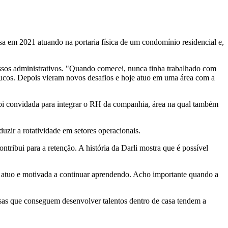
resa em 2021 atuando na portaria física de um condomínio residencial e,
essos administrativos. "Quando comecei, nunca tinha trabalhado com
poucos. Depois vieram novos desafios e hoje atuo em uma área com a
 foi convidada para integrar o RH da companhia, área na qual também
uzir a rotatividade em setores operacionais.
tribui para a retenção. A história da Darli mostra que é possível
ue atuo e motivada a continuar aprendendo. Acho importante quando a
sas que conseguem desenvolver talentos dentro de casa tendem a