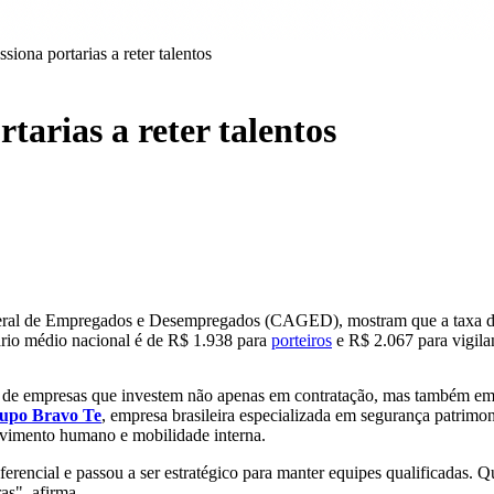
iona portarias a reter talentos
tarias a reter talentos
ral de Empregados e Desempregados (CAGED), mostram que a taxa de ro
lário médio nacional é de R$ 1.938 para
porteiros
e R$ 2.067 para vigila
cia de empresas que investem não apenas em contratação, mas também em
upo Bravo Te
, empresa brasileira especializada em segurança patrimon
olvimento humano e mobilidade interna.
erencial e passou a ser estratégico para manter equipes qualificadas. Q
as", afirma.