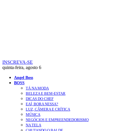
INSCREVA-SE
quinta-feira, agosto 6
Angel Boss
BOSS
TÁ NA MODA
BELEZA E BEM-ESTAR
DICAS DO CHEF
EAÍ, BORA NESSA?
LUZ, CÂMERA E CRÍTICA
MÚSICA
NEGÓCIOS E EMPREENDEDORISMO
NA TELA
CHUTANDO O BALDE