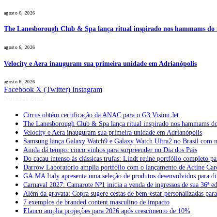
agosto 6, 2026
The Lanesborough Club & Spa lança ritual inspirado nos hammams do
agosto 6, 2026
Velocity e Aera inauguram sua primeira unidade em Adrianópolis
agosto 6, 2026
Facebook
X (Twitter)
Instagram
Notícias Boss
Cirrus obtém certificação da ANAC para o G3 Vision Jet
The Lanesborough Club & Spa lança ritual inspirado nos hammams d
Velocity e Aera inauguram sua primeira unidade em Adrianópolis
Samsung lança Galaxy Watch9 e Galaxy Watch Ultra2 no Brasil com no
Ainda dá tempo: cinco vinhos para surpreender no Dia dos Pais
Do cacau intenso às clássicas trufas: Lindt reúne portfólio completo pa
Darrow Laboratório amplia portfólio com o lançamento de Actine Car
GA.MA Italy apresenta uma seleção de produtos desenvolvidos para dif
Carnaval 2027: Camarote Nº1 inicia a venda de ingressos de sua 36ª e
Além da gravata: Copra sugere cestas de bem-estar personalizadas par
7 exemplos de branded content masculino de impacto
Elanco amplia projeções para 2026 após crescimento de 10%