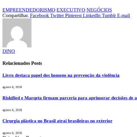
EMPREENDEDORISMO
EXECUTIVO
NEGÓCIOS
Compartilhar.
Facebook
Twitter
Pinterest
LinkedIn
Tumblr
E-mail
DINO
Relacionados
Posts
Livro destaca papel dos homens na prevenção da violência
agosto 6, 2026
Riskified e Marqeta firmam parceria para aprimorar decisões de au
agosto 6, 2026
Cirurgia plástica no Brasil atrai brasileiras no exterior
agosto 6, 2026