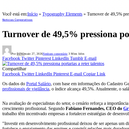
Você está em:
Início
»
Typography Elements
»
Turnover de 49,5% press
Notícias Corporativas
Turnover de 49,5% pressiona por
Por
DINO
maio 27, 2026
Nenhum comentário
3 Mins lidos
Facebook
Twitter
Pinterest
LinkedIn
Tumblr
E-mail
Compartilhar
Facebook
Twitter
LinkedIn
Pinterest
E-mail
Copiar Link
Os dados do
Portal Salário
, com base em informações do Cadastro Ge
profissionais de vigilância
, o índice alcança 49,5%. Atualmente, o sa
Na avaliação de especialistas do setor, o cenário reforça a importân
crescimento profissional. Segundo
Fabiano Fernandes, CEO do
Gr
trabalho têm incentivado empresas a fortalecer estratégias de desenv
"Investir em desenvolvimento profissional deixou de ser apenas um dif
fortalece o engajamento das equipes e constrói relações mais duradour