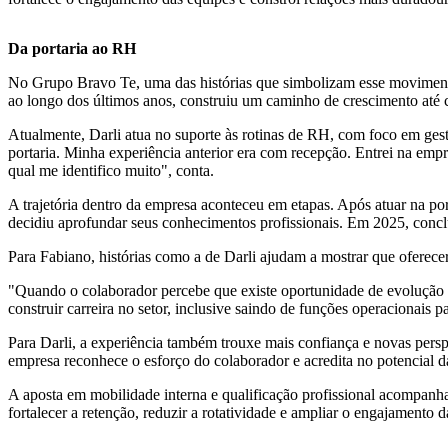
Da portaria ao RH
No Grupo Bravo Te, uma das histórias que simbolizam esse movimen
ao longo dos últimos anos, construiu um caminho de crescimento at
Atualmente, Darli atua no suporte às rotinas de RH, com foco em gest
portaria. Minha experiência anterior era com recepção. Entrei na em
qual me identifico muito", conta.
A trajetória dentro da empresa aconteceu em etapas. Após atuar na po
decidiu aprofundar seus conhecimentos profissionais. Em 2025, con
Para Fabiano, histórias como a de Darli ajudam a mostrar que oferecer
"Quando o colaborador percebe que existe oportunidade de evolução de
construir carreira no setor, inclusive saindo de funções operacionais par
Para Darli, a experiência também trouxe mais confiança e novas persp
empresa reconhece o esforço do colaborador e acredita no potencial da
A aposta em mobilidade interna e qualificação profissional acompanh
fortalecer a retenção, reduzir a rotatividade e ampliar o engajamento d