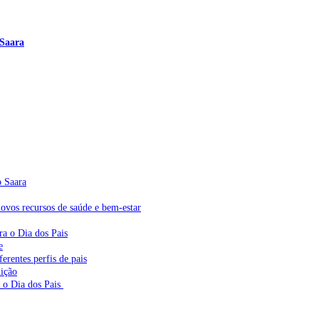
 Saara
o Saara
vos recursos de saúde e bem-estar
ra o Dia dos Pais
e
erentes perfis de pais
dição
a o Dia dos Pais