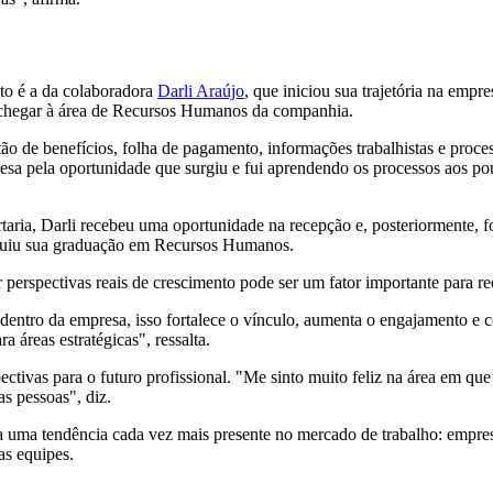
to é a da colaboradora
Darli Araújo
, que iniciou sua trajetória na emp
é chegar à área de Recursos Humanos da companhia.
ão de benefícios, folha de pagamento, informações trabalhistas e proc
presa pela oportunidade que surgiu e fui aprendendo os processos aos 
rtaria, Darli recebeu uma oportunidade na recepção e, posteriormente,
cluiu sua graduação em Recursos Humanos.
 perspectivas reais de crescimento pode ser um fator importante para red
ntro da empresa, isso fortalece o vínculo, aumenta o engajamento e con
a áreas estratégicas", ressalta.
ectivas para o futuro profissional. "Me sinto muito feliz na área em q
s pessoas", diz.
a uma tendência cada vez mais presente no mercado de trabalho: empre
as equipes.