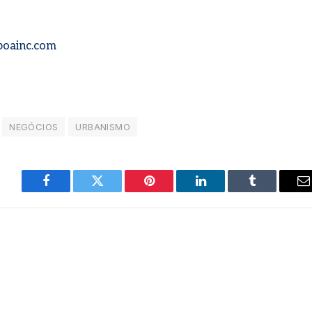
aboainc.com
NEGÓCIOS
URBANISMO
Facebook
Twitter
Pinterest
LinkedIn
Tumblr
E
m