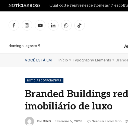
Qual corte rejuvenesce homem? 7 escolha
NOTÍCIAS BOSS
Facebook
Instagram
YouTube
LinkedIn
WhatsApp
TikTok
domingo, agosto 9
A
VOCÊ ESTÁ EM:
Início
»
Typography Elements
»
Brande
NOTÍCIAS CORPORATIVAS
Branded Buildings re
Dia d
imobiliário de luxo
Blue
Mari
comu
Por
DINO
fevereiro 5, 2026
Nenhum comentário
clás
verd