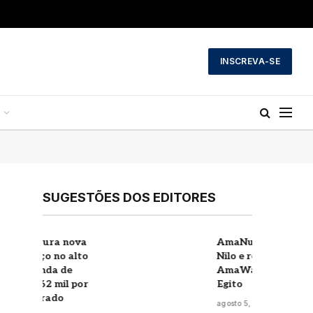
INSCREVA-SE
SUGESTÕES DOS EDITORES
a
AmaNubia estreia no
o
Nilo e reforça luxo da
AmaWaterways no
r
Egito
agosto 5, 2026