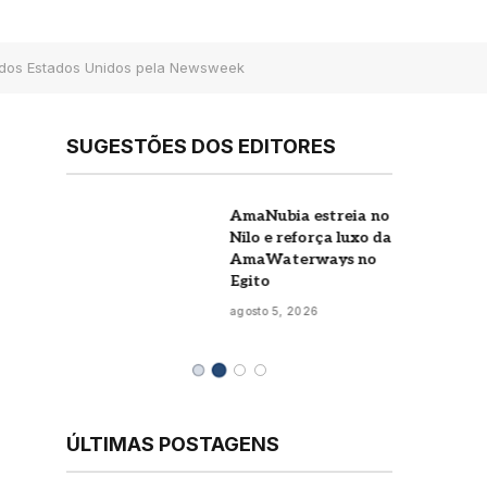
l dos Estados Unidos pela Newsweek
SUGESTÕES DOS EDITORES
a
AmaNubia estreia no
o
Nilo e reforça luxo da
AmaWaterways no
r
Egito
agosto 5, 2026
ÚLTIMAS POSTAGENS