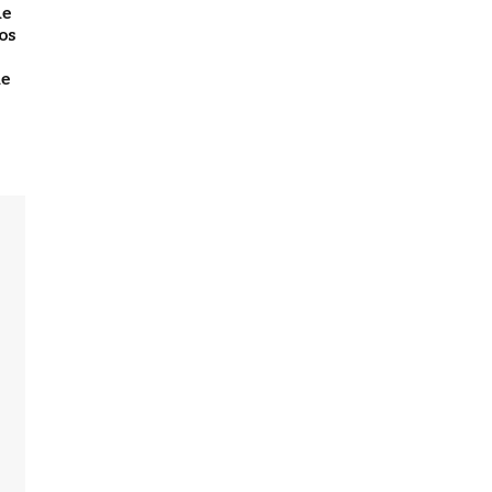
de
os
de