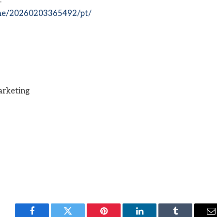
me/20260203365492/pt/
arketing