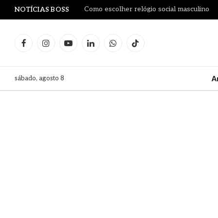
Como escolher relógio social masculino
NOTÍCIAS BOSS
Facebook
Instagram
YouTube
LinkedIn
WhatsApp
TikTok
sábado, agosto 8
A