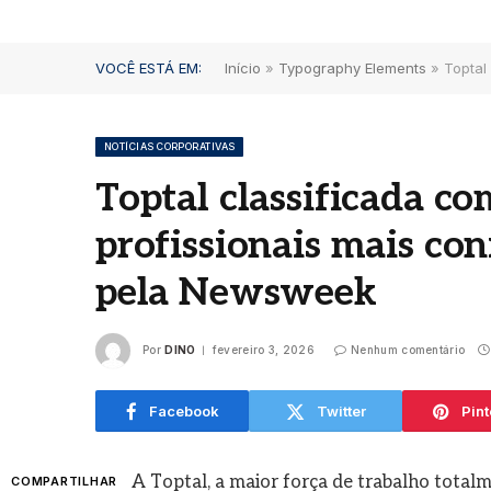
VOCÊ ESTÁ EM:
Início
»
Typography Elements
»
Toptal
NOTÍCIAS CORPORATIVAS
Toptal classificada c
Dia d
profissionais mais con
Blue
Mari
pela Newsweek
comu
clás
verd
Por
DINO
fevereiro 3, 2026
Nenhum comentário
agosto
Facebook
Twitter
Pint
A Toptal, a maior força de trabalho total
COMPARTILHAR