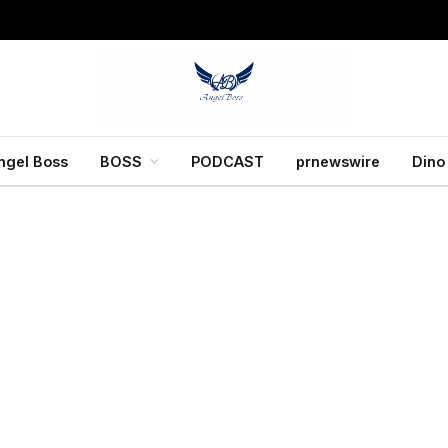
ngel Boss
BOSS
PODCAST
prnewswire
Dino