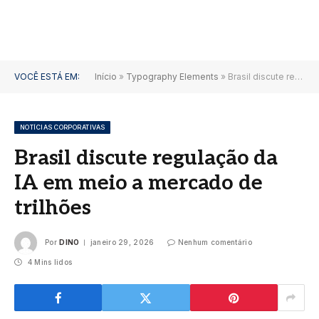
VOCÊ ESTÁ EM:
Início
»
Typography Elements
»
Brasil discute regulação da IA em meio a mercado de trilhões
NOTÍCIAS CORPORATIVAS
Brasil discute regulação da
IA em meio a mercado de
trilhões
Por
DINO
janeiro 29, 2026
Nenhum comentário
4 Mins lidos