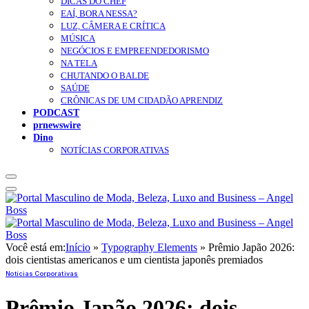
DICAS DO CHEF
EAÍ, BORA NESSA?
LUZ, CÂMERA E CRÍTICA
MÚSICA
NEGÓCIOS E EMPREENDEDORISMO
NA TELA
CHUTANDO O BALDE
SAÚDE
CRÔNICAS DE UM CIDADÃO APRENDIZ
PODCAST
prnewswire
Dino
NOTÍCIAS CORPORATIVAS
Você está em:
Início
»
Typography Elements
»
Prêmio Japão 2026:
dois cientistas americanos e um cientista japonês premiados
Notícias Corporativas
Prêmio Japão 2026: dois