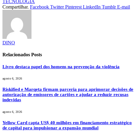
TECNOLOGIA
Compartilhar.
Facebook
Twitter
Pinterest
LinkedIn
Tumblr
E-mail
DINO
Relacionados
Posts
Livro destaca papel dos homens na prevenção da violência
agosto 6, 2026
Riskified e Marqeta firmam parceria para aprimorar decisões de
autorização de emissores de cartões e ajudar a reduzir recusas
indevidas
agosto 6, 2026
Yellow Card capta US$ 40 milhões em financiamento estratégico
de capital para impulsionar a expansão mundial