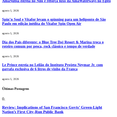
AmaNubia estreia no Nilo e reforça luxo da AmaWaterways no Egito
agosto 5, 2026
Spin’n Soul e Vitafor levam o spinning para um heliponto de São
Paulo em edição inédita do Vitafor Spin Open Air
agosto 5, 2026
Dia dos Pais diferente: o Blue Tree Daj Resort & Marina troca o
roteiro comum por pesca, rock clássico e tempo de verdade
agosto 5, 2026
Le Prince estreia no Leilão do Instituto Projeto Neymar Jr. com
garrafa exclusiva de 6 litros de vinho da França
agosto 5, 2026
Últimas Postagens
Review: Implications of San Francisco Govts’ Green-Light
Nation’s First City-Run Public Bank