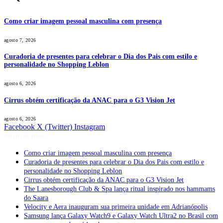
Como criar imagem pessoal masculina com presença
agosto 7, 2026
Curadoria de presentes para celebrar o Dia dos Pais com estilo e
personalidade no Shopping Leblon
agosto 6, 2026
Cirrus obtém certificação da ANAC para o G3 Vision Jet
agosto 6, 2026
Facebook
X (Twitter)
Instagram
Notícias Boss
Como criar imagem pessoal masculina com presença
Curadoria de presentes para celebrar o Dia dos Pais com estilo e
personalidade no Shopping Leblon
Cirrus obtém certificação da ANAC para o G3 Vision Jet
The Lanesborough Club & Spa lança ritual inspirado nos hammams
do Saara
Velocity e Aera inauguram sua primeira unidade em Adrianópolis
Samsung lança Galaxy Watch9 e Galaxy Watch Ultra2 no Brasil com