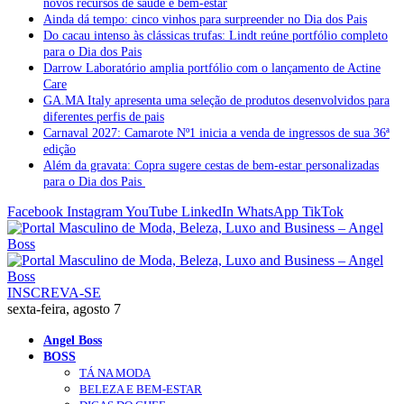
novos recursos de saúde e bem-estar
Ainda dá tempo: cinco vinhos para surpreender no Dia dos Pais
Do cacau intenso às clássicas trufas: Lindt reúne portfólio completo
para o Dia dos Pais
Darrow Laboratório amplia portfólio com o lançamento de Actine
Care
GA.MA Italy apresenta uma seleção de produtos desenvolvidos para
diferentes perfis de pais
Carnaval 2027: Camarote Nº1 inicia a venda de ingressos de sua 36ª
edição
Além da gravata: Copra sugere cestas de bem-estar personalizadas
para o Dia dos Pais
Facebook
Instagram
YouTube
LinkedIn
WhatsApp
TikTok
INSCREVA-SE
sexta-feira, agosto 7
Angel Boss
BOSS
TÁ NA MODA
BELEZA E BEM-ESTAR