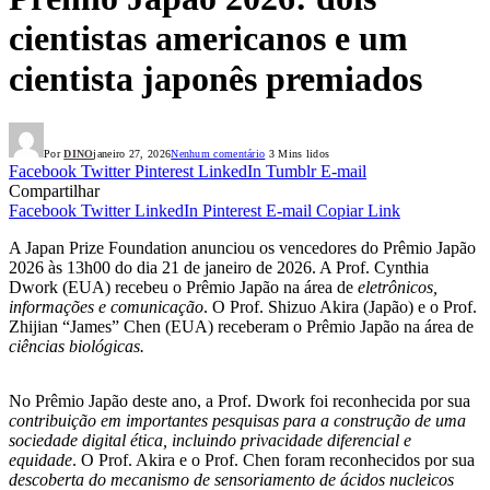
cientistas americanos e um
cientista japonês premiados
Por
DINO
janeiro 27, 2026
Nenhum comentário
3 Mins lidos
Facebook
Twitter
Pinterest
LinkedIn
Tumblr
E-mail
Compartilhar
Facebook
Twitter
LinkedIn
Pinterest
E-mail
Copiar Link
A Japan Prize Foundation anunciou os vencedores do Prêmio Japão
2026 às 13h00 do dia 21 de janeiro de 2026. A Prof. Cynthia
Dwork (EUA) recebeu o Prêmio Japão na área de
eletrônicos,
informações e comunicação
. O Prof. Shizuo Akira (Japão) e o Prof.
Zhijian “James” Chen (EUA) receberam o Prêmio Japão na área de
ciências biológicas.
No Prêmio Japão deste ano, a Prof. Dwork foi reconhecida por sua
contribuição em importantes pesquisas para a construção de uma
sociedade digital ética, incluindo privacidade diferencial e
equidade
. O Prof. Akira e o Prof. Chen foram reconhecidos por sua
descoberta do mecanismo de sensoriamento de ácidos nucleicos