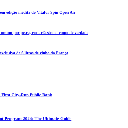
em edição inédita do Vitafor Spin Open Air
 comum por pesca, rock clássico e tempo de verdade
exclusiva de 6 litros de vinho da França
 First City-Run Public Bank
ment Program 2024: The Ultimate Guide