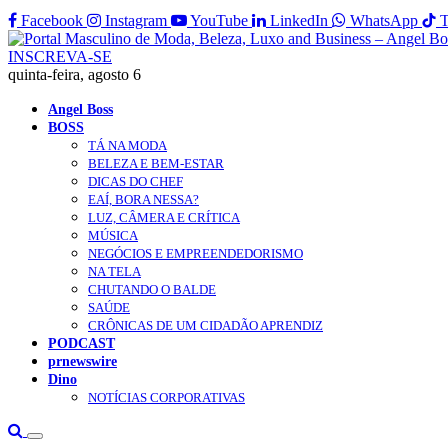
Facebook
Instagram
YouTube
LinkedIn
WhatsApp
T
INSCREVA-SE
quinta-feira, agosto 6
Angel Boss
BOSS
TÁ NA MODA
BELEZA E BEM-ESTAR
DICAS DO CHEF
EAÍ, BORA NESSA?
LUZ, CÂMERA E CRÍTICA
MÚSICA
NEGÓCIOS E EMPREENDEDORISMO
NA TELA
CHUTANDO O BALDE
SAÚDE
CRÔNICAS DE UM CIDADÃO APRENDIZ
PODCAST
prnewswire
Dino
NOTÍCIAS CORPORATIVAS