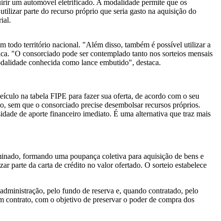
irir um automóvel eletrificado. A modalidade permite que os
tilizar parte do recurso próprio que seria gasto na aquisição do
ial.
todo território nacional. "Além disso, também é possível utilizar a
lica. "O consorciado pode ser contemplado tanto nos sorteios mensais
, modalidade conhecida como lance embutido", destaca.
eículo na tabela FIPE para fazer sua oferta, de acordo com o seu
to, sem que o consorciado precise desembolsar recursos próprios.
idade de aporte financeiro imediato. É uma alternativa que traz mais
minado, formando uma poupança coletiva para aquisição de bens e
ar parte da carta de crédito no valor ofertado. O sorteio estabelece
dministração, pelo fundo de reserva e, quando contratado, pelo
em contrato, com o objetivo de preservar o poder de compra dos