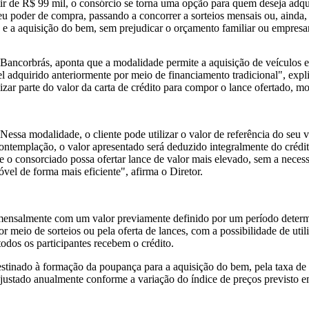
tir de R$ 99 mil, o consórcio se torna uma opção para quem deseja adqu
u poder de compra, passando a concorrer a sorteios mensais ou, ainda, u
o e a aquisição do bem, sem prejudicar o orçamento familiar ou empresar
ancorbrás, aponta que a modalidade permite a aquisição de veículos em 
el adquirido anteriormente por meio de financiamento tradicional", exp
tilizar parte do valor da carta de crédito para compor o lance ofertado
ssa modalidade, o cliente pode utilizar o valor de referência do seu v
ontemplação, o valor apresentado será deduzido integralmente do crédi
 o consorciado possa ofertar lance de valor mais elevado, sem a necess
óvel de forma mais eficiente", afirma o Diretor.
 mensalmente com um valor previamente definido por um período deter
eio de sorteios ou pela oferta de lances, com a possibilidade de utiliz
odos os participantes recebem o crédito.
inado à formação da poupança para a aquisição do bem, pela taxa de a
eajustado anualmente conforme a variação do índice de preços previsto 