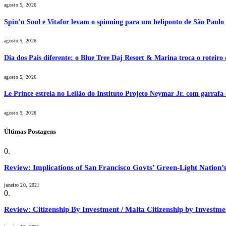
agosto 5, 2026
Spin’n Soul e Vitafor levam o spinning para um heliponto de São Paulo 
agosto 5, 2026
Dia dos Pais diferente: o Blue Tree Daj Resort & Marina troca o roteiro
agosto 5, 2026
Le Prince estreia no Leilão do Instituto Projeto Neymar Jr. com garrafa 
agosto 5, 2026
Últimas Postagens
Review: Implications of San Francisco Govts’ Green-Light Nation’s
janeiro 20, 2021
Review: Citizenship By Investment / Malta Citizenship by Invest