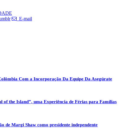
DADE
umblr
E-mail
 Colômbia Com a Incorporação Da Equipe Da Asegúrate
 of the Island”, uma Experiência de Férias para Famílias
ão de Margi Shaw como presidente independente