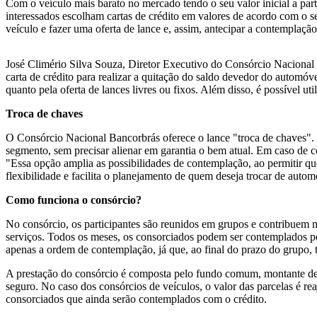
Com o veículo mais barato no mercado tendo o seu valor inicial a par
interessados escolham cartas de crédito em valores de acordo com o se
veículo e fazer uma oferta de lance e, assim, antecipar a contemplaçã
José Climério Silva Souza, Diretor Executivo do Consórcio Nacional B
carta de crédito para realizar a quitação do saldo devedor do automóv
quanto pela oferta de lances livres ou fixos. Além disso, é possível u
Troca de chaves
O Consórcio Nacional Bancorbrás oferece o lance "troca de chaves". Ne
segmento, sem precisar alienar em garantia o bem atual. Em caso de c
"Essa opção amplia as possibilidades de contemplação, ao permitir que
flexibilidade e facilita o planejamento de quem deseja trocar de autom
Como funciona o consórcio?
No consórcio, os participantes são reunidos em grupos e contribuem
serviços. Todos os meses, os consorciados podem ser contemplados por m
apenas a ordem de contemplação, já que, ao final do prazo do grupo, t
A prestação do consórcio é composta pelo fundo comum, montante dest
seguro. No caso dos consórcios de veículos, o valor das parcelas é r
consorciados que ainda serão contemplados com o crédito.