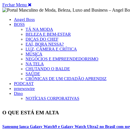
Fechar Menu
Angel Boss
BOSS
TÁ NA MODA
BELEZA E BEM-ESTAR
DICAS DO CHEF
EAÍ, BORA NESSA?
LUZ, CÂMERA E CRÍTICA
MÚSICA
NEGÓCIOS E EMPREENDEDORISMO
NA TELA
CHUTANDO O BALDE
SAÚDE
CRÔNICAS DE UM CIDADÃO APRENDIZ
PODCAST
prnewswire
Dino
NOTÍCIAS CORPORATIVAS
O QUE ESTÁ EM ALTA
Samsung lança Galaxy Watch9 e Galaxy Watch Ultra2 no Brasil com novo