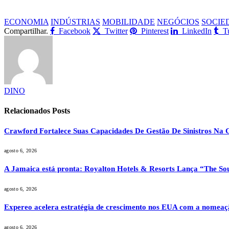
ECONOMIA
INDÚSTRIAS
MOBILIDADE
NEGÓCIOS
SOCIE
Compartilhar.
Facebook
Twitter
Pinterest
LinkedIn
T
DINO
Relacionados
Posts
Crawford Fortalece Suas Capacidades De Gestão De Sinistros Na
agosto 6, 2026
A Jamaica está pronta: Royalton Hotels & Resorts Lança “The Soul
agosto 6, 2026
Expereo acelera estratégia de crescimento nos EUA com a nomeaç
agosto 6, 2026