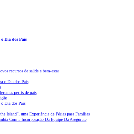
 o Dia dos Pais
vos recursos de saúde e bem-estar
ra o Dia dos Pais
e
erentes perfis de pais
dição
a o Dia dos Pais
the Island”, uma Experiência de Férias para Famílias
ômbia Com a Incorporação Da Equipe Da Asegúrate