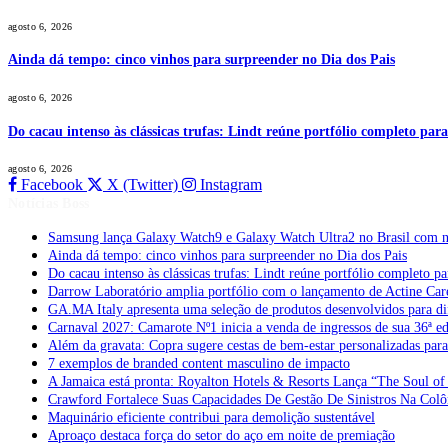
agosto 6, 2026
Ainda dá tempo: cinco vinhos para surpreender no Dia dos Pais
agosto 6, 2026
Do cacau intenso às clássicas trufas: Lindt reúne portfólio completo para
agosto 6, 2026
Facebook
X (Twitter)
Instagram
Notícias Boss
Samsung lança Galaxy Watch9 e Galaxy Watch Ultra2 no Brasil com no
Ainda dá tempo: cinco vinhos para surpreender no Dia dos Pais
Do cacau intenso às clássicas trufas: Lindt reúne portfólio completo pa
Darrow Laboratório amplia portfólio com o lançamento de Actine Car
GA.MA Italy apresenta uma seleção de produtos desenvolvidos para dif
Carnaval 2027: Camarote Nº1 inicia a venda de ingressos de sua 36ª e
Além da gravata: Copra sugere cestas de bem-estar personalizadas par
7 exemplos de branded content masculino de impacto
A Jamaica está pronta: Royalton Hotels & Resorts Lança “The Soul of 
Crawford Fortalece Suas Capacidades De Gestão De Sinistros Na Col
Maquinário eficiente contribui para demolição sustentável
Aproaço destaca força do setor do aço em noite de premiação