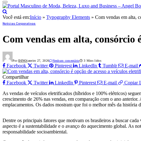
Você está em:
Início
»
Typography Elements
»
Com vendas em alta, co
Notícias Corporativas
Com vendas em alta, consórcio é 
Por
DINO
janeiro 27, 2026
Nenhum comentário
3 Mins lidos
Facebook
Twitter
Pinterest
LinkedIn
Tumblr
E-mail
Compartilhar
Facebook
Twitter
LinkedIn
Pinterest
E-mail
Copiar 
As vendas de veículos eletrificados (híbridos e 100% elétricos) segu
crescimento de 26% nas vendas, em comparação com o ano anterior. 
emplacamentos. Os dados mostram que foi o melhor mês da história da
Dentre os principais fatores que motivam os brasileiros a buscar cada
aspecto é a sustentabilidade e o avanço do aquecimento global. As n
responsabilidade socioambiental.