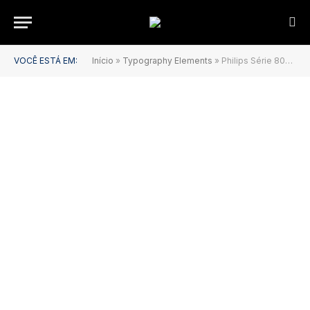
VOCÊ ESTÁ EM:
Início
»
Typography Elements
»
Philips Série 8000: três curiosidades sobre o secador mais rápido da Philips