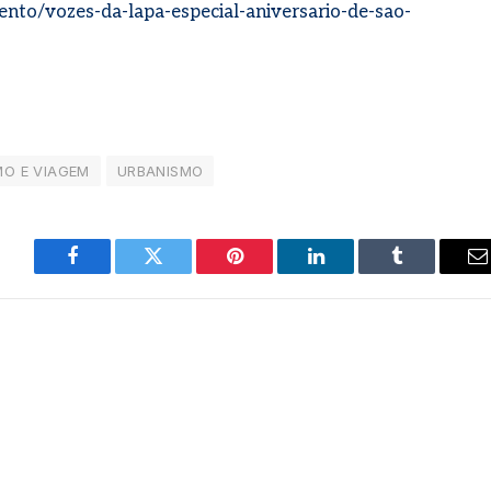
nto/vozes-da-lapa-especial-aniversario-de-sao-
MO E VIAGEM
URBANISMO
Facebook
Twitter
Pinterest
LinkedIn
Tumblr
E
m