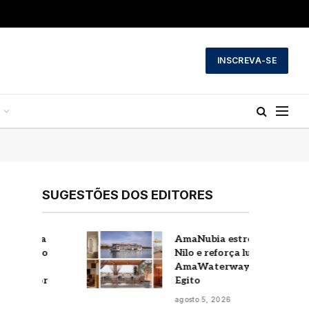
INSCREVA-SE
SUGESTÕES DOS EDITORES
a
AmaNubia estreia no
o
Nilo e reforça luxo da
AmaWaterways no
r
Egito
agosto 5, 2026