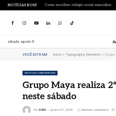
Como escolher relógio social masculino
NOTÍCIAS BOSS
Facebook
Instagram
YouTube
LinkedIn
WhatsApp
TikTok
sábado, agosto 8
A
VOCÊ ESTÁ EM:
Início
»
Typography Elements
»
Grupo 
NOTÍCIAS CORPORATIVAS
Grupo Maya realiza 2ª
Dia d
neste sábado
Blue
Mari
comu
Por
DINO
janeiro 21, 2026
Nenhum comentário
clás
verd