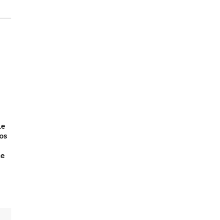
de
os
de