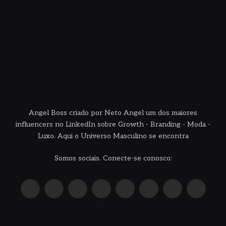
Angel Boss criado por Neto Angel um dos maiores
influencers no LinkedIn sobre Growth - Branding - Moda -
Luxo. Aqui o Universo Masculino se encontra
Somos sociais. Conecte-se conosco:
X
Instagram
Pinterest
YouTube
LinkedIn
WhatsApp
Reddit
TikTok
(Twitter)