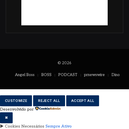
© 2026
Angel Boss
BOSS
PODCAST
prnewswire
Dino
CUSTOMIZE
REJECT ALL
ACCEPT ALL
Desenvolvido por
✖
►
Cookies Necessários
Sempre Ativo