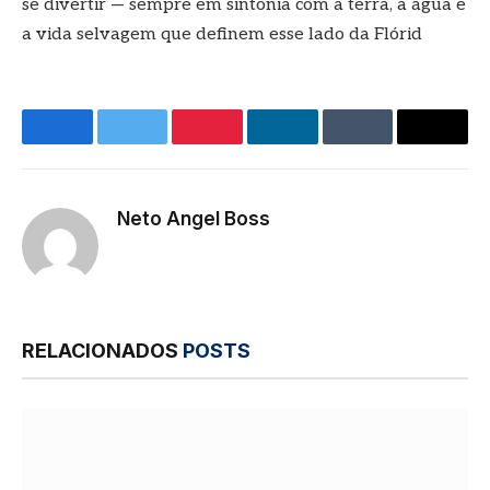
se divertir — sempre em sintonia com a terra, a água e
a vida selvagem que definem esse lado da Flórid
Facebook
Twitter
Pinterest
LinkedIn
Tumblr
E-
mail
Neto Angel Boss
Site
RELACIONADOS
POSTS