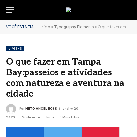
VOCÊ ESTÁ EM:
Início
»
Typography Elements
»
O que fazer em Tampa Bay:passeios e atividades com natureza e aventura na cidade
VIAGENS
O que fazer em Tampa
Bay:passeios e atividades
com natureza e aventura na
cidade
Por
NETO ANGEL BOSS
janeiro 20,
2026
Nenhum comentário
3 Mins lidos