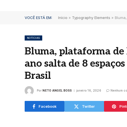
VOCÊ ESTÁ EM:
Início
»
Typography Elements
»
Bluma,
NOTÍCIAS
Bluma, plataforma de
Dia d
ano salta de 8 espaços
Blue
Mari
Brasil
comu
clás
verd
Por
NETO ANGEL BOSS
janeiro 16, 2026
Nenhum co
agosto
Facebook
Twitter
Pint