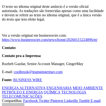
O texto no idioma original deste anúncio é a versão oficial
autorizada. As traduções são fornecidas apenas como uma facilidade
e devem se referir ao texto no idioma original, que é a única versão
do texto que tem efeito legal.
Ver a versão original em businesswire.com:
https://www.businesswire.com/news/home/20260115224896/pt/
Contato:
Contato pra a Imprensa
Ruzbeh Gazdar, Senior Account Manager, GingerMay
E-mail:
coolbrook@teamgingermay.com
Fonte:
BUSINESS WIRE
ENERGIA ALTERNATIVA
ENGENHARIA
MEIO AMBIENTE
PETRÓLEO E ENERGIA
QUÍMICA
TECNOLOGIA
TELECOMUNICAÇÕES
Compartilhar.
Facebook
Twitter
Pinterest
LinkedIn
Tumblr
E-mail