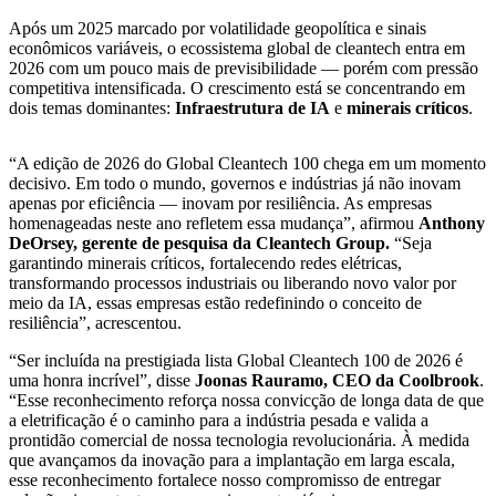
Após um 2025 marcado por volatilidade geopolítica e sinais
econômicos variáveis, o ecossistema global de cleantech entra em
2026 com um pouco mais de previsibilidade — porém com pressão
competitiva intensificada. O crescimento está se concentrando em
dois temas dominantes:
Infraestrutura de IA
e
minerais críticos
.
“A edição de 2026 do Global Cleantech 100 chega em um momento
decisivo. Em todo o mundo, governos e indústrias já não inovam
apenas por eficiência — inovam por resiliência. As empresas
homenageadas neste ano refletem essa mudança”, afirmou
Anthony
DeOrsey, gerente de pesquisa da Cleantech Group.
“Seja
garantindo minerais críticos, fortalecendo redes elétricas,
transformando processos industriais ou liberando novo valor por
meio da IA, essas empresas estão redefinindo o conceito de
resiliência”, acrescentou.
“Ser incluída na prestigiada lista Global Cleantech 100 de 2026 é
uma honra incrível”, disse
Joonas Rauramo, CEO da Coolbrook
.
“Esse reconhecimento reforça nossa convicção de longa data de que
a eletrificação é o caminho para a indústria pesada e valida a
prontidão comercial de nossa tecnologia revolucionária. À medida
que avançamos da inovação para a implantação em larga escala,
esse reconhecimento fortalece nosso compromisso de entregar