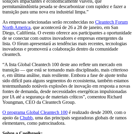
soluções impactantes e economicamente viáveis, que
permitamàindústria pesada se descarbonizar com rapidez e fazer a
transição para uma nova era industrial limpa.”
As empresas selecionadas serão reconhecidas no
Cleantech Forum
North America
, que acontecerá de 26 a 28 de janeiro, em San
Diego, Califórnia. O evento oferece aos participantes a oportunidade
de se conectar com outros inovadores e empresas emergentes da
lista. O fórum apresentará as tendências mais recentes, tecnologias
inovadoras e promoverá a colaboração dentro da comunidade
cleantech.
“A lista Global Cleantech 100 deste ano reflete um mercado em
transição — que está se tornando mais disciplinado, mais criterioso
e, em última análise, mais resiliente. Embora a fase de ajuste tenha
sido difícil para alguns segmentos do ecossistema, também estamos
testemunhando notáveis explosões de inovação em resposta a novas
fontes de demanda, desde necessidades energéticas impulsionadas
por IA até a segurança de materiais críticos”, comentou Richard
Youngman, CEO da Cleantech Group.
O programa Global Cleantech 100
é realizado desde 2009, com o
apoio da
Chubb
, uma das principais seguradoras globais de ramos
elementares, como patrocinadora.
Sobre a Coolbrook: