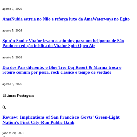
agosto 7, 2026
AmaNubia estreia no Nilo e reforça luxo da AmaWaterways no Egito
agosto 5, 2026
Spin’n Soul e Vitafor levam o spinning para um heliponto de São
Paulo em edição inédita do Vitafor Spin Open Air
agosto 5, 2026
Dia dos Pais diferente: o Blue Tree Daj Resort & Marina troca o
roteiro comum por pesca, rock clássico e tempo de verdade
agosto 5, 2026
Últimas Postagens
Review: Implications of San Francisco Govts’ Green-Light
Nation’s First City-Run Public Bank
janeiro 20, 2021