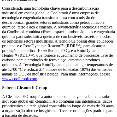
Considerada uma tecnologia-chave para a descarbonização
industrial em escala global, a Coolbrook é uma empresa de
tecnologia e engenharia transformadora com a missão de
descarbonizar grandes setores industriais como petroquímico e
químico, ferro e aço e cimento. A revolucionária tecnologia rotativa
da Coolbrook combina ciência espacial, turbomáquinas e engenharia
química para substituir a queima de combustíveis fósseis em todos
os principais setores industriais. A tecnologia possui duas aplicações
principais: o RotoDynamic Reactor™ (RDR™), para alcançar
produção de olefinas 100% livre de CO₂, e o RotoDynamic
Heater™ (RDH™), que fornece aquecimento de processos livre de
carbono para a produção de ferro e aço, cimento e produtos
químicos. A Tecnologia RotoDynamic pode atingir temperaturas de
até 1.700 °C e reduzir 2,4 bilhões de toneladas (30%) das emissões
anuais de CO₂ da indústria pesada. Para mais informações, acesse
www.coolbrook.com
.
Sobre a Cleantech Group
A Cleantech® Group é a autoridade em inteligência humana sobre
inovação global em cleantech. Ao combinar sua inteligência, dados
proprietários e a rede global construída ao longo de mais de 20 anos,
a organização oferece insights confiáveis e orientações práticas para
a tomada de decisões.