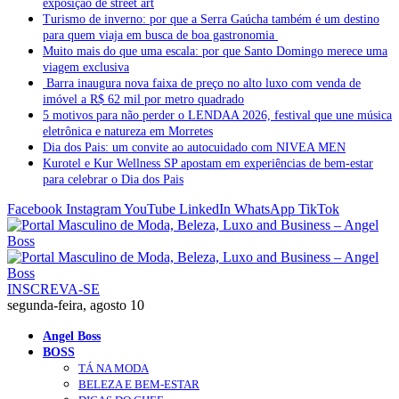
exposição de street art
Turismo de inverno: por que a Serra Gaúcha também é um destino
para quem viaja em busca de boa gastronomia
Muito mais do que uma escala: por que Santo Domingo merece uma
viagem exclusiva
Barra inaugura nova faixa de preço no alto luxo com venda de
imóvel a R$ 62 mil por metro quadrado
5 motivos para não perder o LENDAA 2026, festival que une música
eletrônica e natureza em Morretes
Dia dos Pais: um convite ao autocuidado com NIVEA MEN
Kurotel e Kur Wellness SP apostam em experiências de bem-estar
para celebrar o Dia dos Pais
Facebook
Instagram
YouTube
LinkedIn
WhatsApp
TikTok
INSCREVA-SE
segunda-feira, agosto 10
Angel Boss
BOSS
TÁ NA MODA
BELEZA E BEM-ESTAR