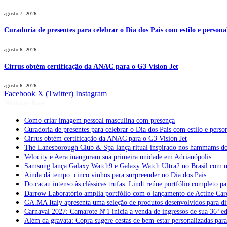
agosto 7, 2026
Curadoria de presentes para celebrar o Dia dos Pais com estilo e perso
agosto 6, 2026
Cirrus obtém certificação da ANAC para o G3 Vision Jet
agosto 6, 2026
Facebook
X (Twitter)
Instagram
Notícias Boss
Como criar imagem pessoal masculina com presença
Curadoria de presentes para celebrar o Dia dos Pais com estilo e per
Cirrus obtém certificação da ANAC para o G3 Vision Jet
The Lanesborough Club & Spa lança ritual inspirado nos hammams d
Velocity e Aera inauguram sua primeira unidade em Adrianópolis
Samsung lança Galaxy Watch9 e Galaxy Watch Ultra2 no Brasil com no
Ainda dá tempo: cinco vinhos para surpreender no Dia dos Pais
Do cacau intenso às clássicas trufas: Lindt reúne portfólio completo pa
Darrow Laboratório amplia portfólio com o lançamento de Actine Car
GA.MA Italy apresenta uma seleção de produtos desenvolvidos para dif
Carnaval 2027: Camarote Nº1 inicia a venda de ingressos de sua 36ª e
Além da gravata: Copra sugere cestas de bem-estar personalizadas par