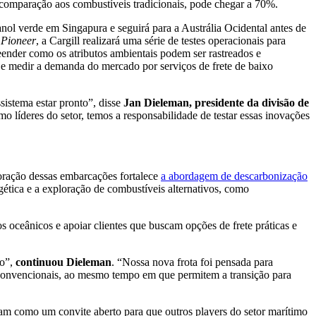
omparação aos combustíveis tradicionais, pode chegar a 70%.
anol verde em Singapura e seguirá para a Austrália Ocidental antes de
 Pioneer
, a Cargill realizará uma série de testes operacionais para
eender como os atributos ambientais podem ser rastreados e
 e medir a demanda do mercado por serviços de frete de baixo
sistema estar pronto”, disse
Jan Dieleman, presidente da divisão de
o líderes do setor, temos a responsabilidade de testar essas inovações
poração dessas embarcações fortalece
a abordagem de descarbonização
ergética e a exploração de combustíveis alternativos, como
 oceânicos e apoiar clientes que buscam opções de frete práticas e
io”,
continuou Dieleman
. “Nossa nova frota foi pensada para
s convencionais, ao mesmo tempo em que permitem a transição para
am como um convite aberto para que outros players do setor marítimo