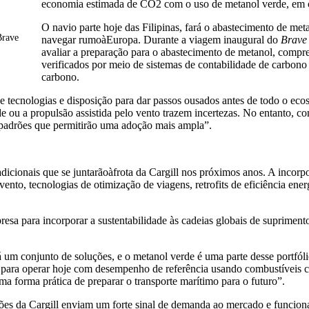
economia estimada de CO2 com o uso de metanol verde, em c
O navio parte hoje das Filipinas, fará o abastecimento de met
Brave
navegar rumoàEuropa. Durante a viagem inaugural do
Brave
avaliar a preparação para o abastecimento de metanol, compr
verificados por meio de sistemas de contabilidade de carbono
carbono.
tecnologias e disposição para dar passos ousados antes de todo o ecos
 ou a propulsão assistida pelo vento trazem incertezas. No entanto, com
e padrões que permitirão uma adoção mais ampla”.
dicionais que se juntarãoàfrota da Cargill nos próximos anos. A incor
 vento, tecnologias de otimização de viagens, retrofits de eficiência en
a para incorporar a sustentabilidade às cadeias globais de suprimentos
um conjunto de soluções, e o metanol verde é uma parte desse portfól
dos para operar hoje com desempenho de referência usando combustívei
 forma prática de preparar o transporte marítimo para o futuro”.
ões da Cargill enviam um forte sinal de demanda ao mercado e funcion