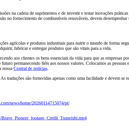
missões na cadeia de suprimentos e de investir e testar inovações prát
ansão no fornecimento de combustíveis renováveis, devem desempenhar 
ções agrícolas e produtos industriais para nutrir o mundo de forma segu
quirir, fabricar e entregar produtos que são vitais para a vida.
endo aos clientes os bens essenciais da vida para que as empresas p
futuro permanecendo fiéis aos nossos valores. Colocamos as pessoas em
a nossa
Central de notícias
.
. As traduções são fornecidas apenas como uma facilidade e devem se ref
re.com/news/home/20260114715074/pt/
9/Brave_Pioneer_footage_Credit_Tsuneishi.mp4