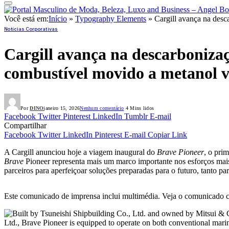
Você está em:
Início
»
Typography Elements
»
Cargill avança na desc
Notícias Corporativas
Cargill avança na descarboniza
combustível movido a metanol 
Por
DINO
janeiro 15, 2026
Nenhum comentário
4 Mins lidos
Facebook
Twitter
Pinterest
LinkedIn
Tumblr
E-mail
Compartilhar
Facebook
Twitter
LinkedIn
Pinterest
E-mail
Copiar Link
A Cargill anunciou hoje a viagem inaugural do
Brave Pioneer
, o pri
Brave
Pioneer representa mais um marco importante nos esforços mais
parceiros para aperfeiçoar soluções preparadas para o futuro, tanto par
Este comunicado de imprensa inclui multimédia. Veja o comunicado 