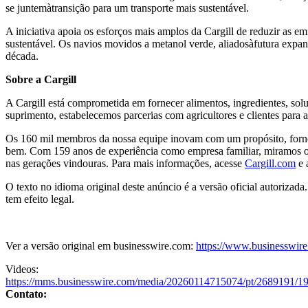
se juntemàtransição para um transporte mais sustentável.
A iniciativa apoia os esforços mais amplos da Cargill de reduzir as e
sustentável. Os navios movidos a metanol verde, aliadosàfutura exp
década.
Sobre a Cargill
A Cargill está comprometida em fornecer alimentos, ingredientes, solu
suprimento, estabelecemos parcerias com agricultores e clientes para ad
Os 160 mil membros da nossa equipe inovam com um propósito, fornec
bem. Com 159 anos de experiência como empresa familiar, miramos o 
nas gerações vindouras. Para mais informações, acesse
Cargill.com
e 
O texto no idioma original deste anúncio é a versão oficial autorizada
tem efeito legal.
Ver a versão original em businesswire.com:
https://www.businesswi
Videos:
https://mms.businesswire.com/media/20260114715074/pt/2689191/1
Contato: