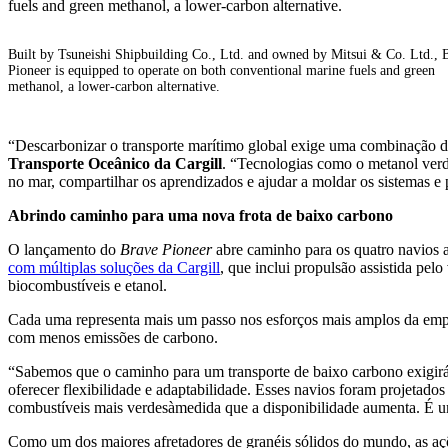
Built by Tsuneishi Shipbuilding Co., Ltd. and owned by Mitsui & Co. Ltd., 
Pioneer is equipped to operate on both conventional marine fuels and green
methanol, a lower-carbon alternative.
“Descarbonizar o transporte marítimo global exige uma combinação de 
Transporte Oceânico da Cargill
. “Tecnologias como o metanol verde
no mar, compartilhar os aprendizados e ajudar a moldar os sistemas 
Abrindo caminho para uma nova frota de baixo carbono
O lançamento do
Brave Pioneer
abre caminho para os quatro navios a
com múltiplas soluções da Cargill
, que inclui propulsão assistida pelo
biocombustíveis e etanol.
Cada uma representa mais um passo nos esforços mais amplos da empres
com menos emissões de carbono.
“Sabemos que o caminho para um transporte de baixo carbono exigirá 
oferecer flexibilidade e adaptabilidade. Esses navios foram projeta
combustíveis mais verdesàmedida que a disponibilidade aumenta. É uma
Como um dos maiores afretadores de granéis sólidos do mundo, as aç