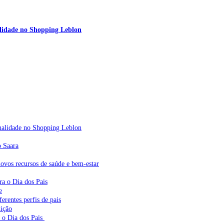
nalidade no Shopping Leblon
sonalidade no Shopping Leblon
o Saara
vos recursos de saúde e bem-estar
ra o Dia dos Pais
e
erentes perfis de pais
dição
a o Dia dos Pais