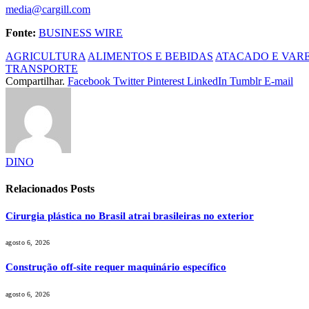
media@cargill.com
Fonte:
BUSINESS WIRE
AGRICULTURA
ALIMENTOS E BEBIDAS
ATACADO E VAR
TRANSPORTE
Compartilhar.
Facebook
Twitter
Pinterest
LinkedIn
Tumblr
E-mail
DINO
Relacionados
Posts
Cirurgia plástica no Brasil atrai brasileiras no exterior
agosto 6, 2026
Construção off-site requer maquinário específico
agosto 6, 2026