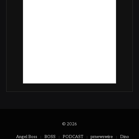
© 2026
Angel Boss
BOSS
PODCAST
prnewswire
Dino