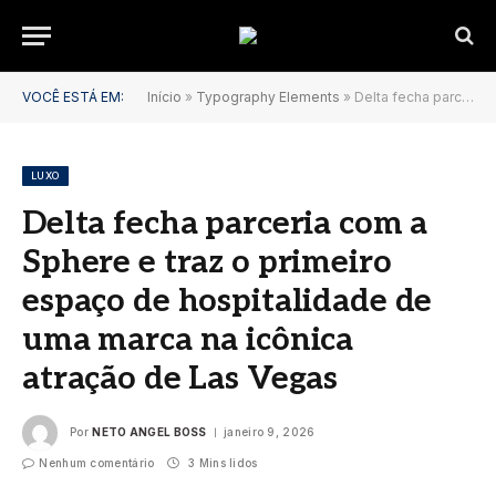
VOCÊ ESTÁ EM:
Início
»
Typography Elements
»
Delta fecha parceria com a Sphere e traz o primeiro espaço de hospitalidade de uma marca na icônica atração de Las Vegas
LUXO
Delta fecha parceria com a
Sphere e traz o primeiro
espaço de hospitalidade de
uma marca na icônica
atração de Las Vegas
Por
NETO ANGEL BOSS
janeiro 9, 2026
Nenhum comentário
3 Mins lidos