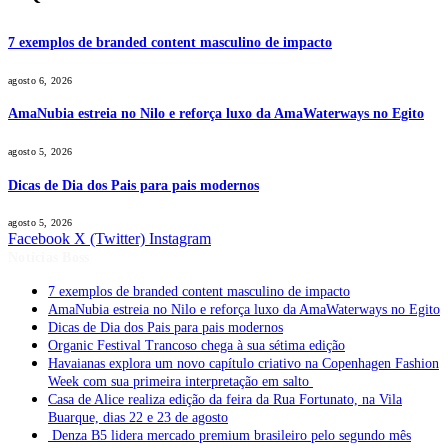
7 exemplos de branded content masculino de impacto
agosto 6, 2026
AmaNubia estreia no Nilo e reforça luxo da AmaWaterways no Egito
agosto 5, 2026
Dicas de Dia dos Pais para pais modernos
agosto 5, 2026
Facebook
X (Twitter)
Instagram
Notícias Boss
7 exemplos de branded content masculino de impacto
AmaNubia estreia no Nilo e reforça luxo da AmaWaterways no Egito
Dicas de Dia dos Pais para pais modernos
Organic Festival Trancoso chega à sua sétima edição
Havaianas explora um novo capítulo criativo na Copenhagen Fashion
Week com sua primeira interpretação em salto
Casa de Alice realiza edição da feira da Rua Fortunato, na Vila
Buarque, dias 22 e 23 de agosto
Denza B5 lidera mercado premium brasileiro pelo segundo mês