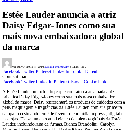
Notícias Corporativas
Estée Lauder anuncia a atriz
Daisy Edgar-Jones como sua
mais nova embaixadora global
da marca
Por
DINO
janeiro 8, 2026
Nenhum comentário
3 Mins lidos
Facebook
Twitter
Pinterest
LinkedIn
Tumblr
E-mail
Compartilhar
Facebook
Twitter
LinkedIn
Pinterest
E-mail
Copiar Link
A Estée Lauder anunciou hoje que contratou a aclamada atriz
britânica Daisy Edgar-Jones como sua mais nova embaixadora
global da marca. Daisy representará os produtos de cuidados com a
pele, maquiagem e fragrâncias da Estée Lauder, com sua primeira
campanha estreando em 2
de fevereiro em mídia impressa, digital e
nas lojas. Ela se junta ao atual elenco de talentos globais da Estée
Lauder, incluindo Ana de Armas, Bianca Brandolini, Carolyn
Murphy, Imaan Hammam, IU, Karlie Kloss, Paulina Porizkova e