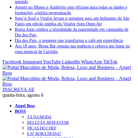
seguido
Agosto no Museu e Auditório tem oficinas para todas as idades e
formações; confira programação
Spin’n Soul e Vitafor levam o spinning para um heliponto de São
Paulo em edição inédita do Vitafor Spin Open Air
Roma Joias celebra a pluralidade da paternidade em campanha de
Dia dos Pais
Dia dos Pais: o presente que transforma o café em experiência
Aos 18 anos, Bossa Bar resgata sua essência e reforça seu lugar na
cena musical de Curitiba
Facebook
Instagram
YouTube
LinkedIn
WhatsApp
TikTok
INSCREVA-SE
quinta-feira, agosto 6
Angel Boss
BOSS
TÁ NA MODA
BELEZA E BEM-ESTAR
DICAS DO CHEF
EAÍ, BORA NESSA?