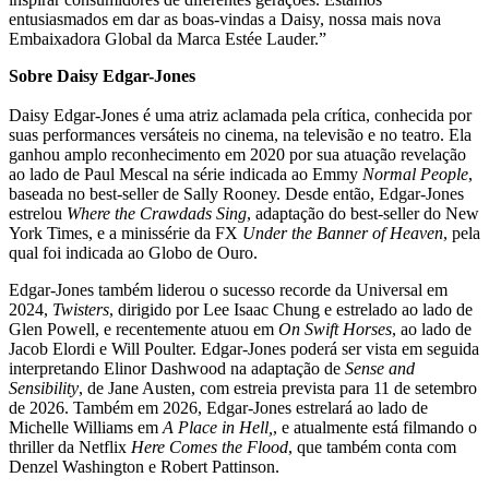
entusiasmados em dar as boas-vindas a Daisy, nossa mais nova
Embaixadora Global da Marca Estée Lauder.”
Sobre Daisy Edgar-Jones
Daisy Edgar-Jones é uma atriz aclamada pela crítica, conhecida por
suas performances versáteis no cinema, na televisão e no teatro. Ela
ganhou amplo reconhecimento em 2020 por sua atuação revelação
ao lado de Paul Mescal na série indicada ao Emmy
Normal People
,
baseada no best-seller de Sally Rooney. Desde então, Edgar-Jones
estrelou
Where the Crawdads Sing
, adaptação do best-seller do New
York Times, e a minissérie da FX
Under the Banner of Heaven
, pela
qual foi indicada ao Globo de Ouro.
Edgar-Jones também liderou o sucesso recorde da Universal em
2024,
Twisters
, dirigido por Lee Isaac Chung e estrelado ao lado de
Glen Powell, e recentemente atuou em
On Swift Horses
, ao lado de
Jacob Elordi e Will Poulter. Edgar-Jones poderá ser vista em seguida
interpretando Elinor Dashwood na adaptação de
Sense and
Sensibility
, de Jane Austen, com estreia prevista para 11 de setembro
de 2026. Também em 2026, Edgar-Jones estrelará ao lado de
Michelle Williams em
A Place in Hell,
, e atualmente está filmando o
thriller da Netflix
Here Comes the Flood
, que também conta com
Denzel Washington e Robert Pattinson.