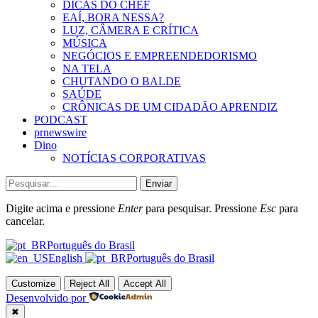
DICAS DO CHEF
EAÍ, BORA NESSA?
LUZ, CÂMERA E CRÍTICA
MÚSICA
NEGÓCIOS E EMPREENDEDORISMO
NA TELA
CHUTANDO O BALDE
SAÚDE
CRÔNICAS DE UM CIDADÃO APRENDIZ
PODCAST
prnewswire
Dino
NOTÍCIAS CORPORATIVAS
Enviar
Digite acima e pressione
Enter
para pesquisar. Pressione
Esc
para
cancelar.
Português do Brasil
English
Português do Brasil
Customize
Reject All
Accept All
Desenvolvido por
✖