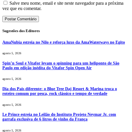
Salve meu nome, email e site neste navegador para a próxima
vez que eu comentar.
Sugestões dos Editores
AmaNubia estreia no Nilo e reforça luxo da AmaWaterways no Egito
agosto 5, 2026
Spin’n Soul e Vitafor levam o spinning para um heliponto de São
Paulo em edição inédita do Vitafor Spin Open Air
agosto 5, 2026
Dia dos Pais diferente: o Blue Tree Daj Resort & Marina troca o
roteiro comum por pesca, rock clássico e tempo de verdade
agosto 5, 2026
Le Prince estreia no Leilão do Instituto Projeto Neymar Jr. com
garrafa exclusiva de 6 litros de vinho da França
agosto 5, 2026