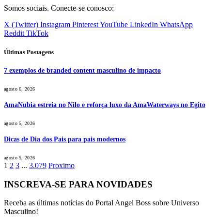
Somos sociais. Conecte-se conosco:
X (Twitter)
Instagram
Pinterest
YouTube
LinkedIn
WhatsApp
Reddit
TikTok
Últimas Postagens
7 exemplos de branded content masculino de impacto
agosto 6, 2026
AmaNubia estreia no Nilo e reforça luxo da AmaWaterways no Egito
agosto 5, 2026
Dicas de Dia dos Pais para pais modernos
agosto 5, 2026
1
2
3
...
3.079
Proximo
INSCREVA-SE PARA NOVIDADES
Receba as últimas notícias do Portal Angel Boss sobre Universo
Masculino!