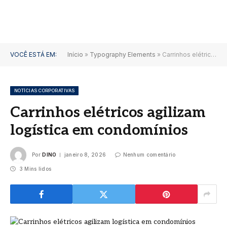
VOCÊ ESTÁ EM:
Início
»
Typography Elements
»
Carrinhos elétricos agilizam logística em condomínios
NOTÍCIAS CORPORATIVAS
Carrinhos elétricos agilizam
logística em condomínios
Por
DINO
janeiro 8, 2026
Nenhum comentário
3 Mins lidos