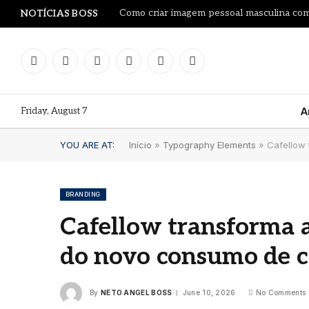
Como criar imagem pessoal masculina co
NOTÍCIAS BOSS
Facebook
Instagram
YouTube
LinkedIn
WhatsApp
TikTok
Friday, August 7
A
YOU ARE AT:
Início
»
Typography Elements
»
Cafellow
BRANDING
Cafellow transforma 
Le Pr
do novo consumo de ca
Leilã
Proj
garra
By
NETO ANGEL BOSS
June 10, 2026
No Comments
litro
Fran