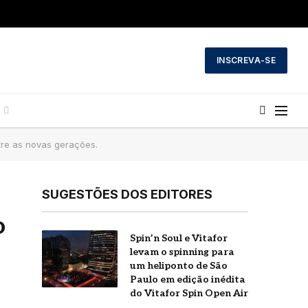
INSCREVA-SE
re as novas gerações.
SUGESTÕES DOS EDITORES
o
Spin’n Soul e Vitafor
a
levam o spinning para
um heliponto de São
Paulo em edição inédita
do Vitafor Spin Open Air