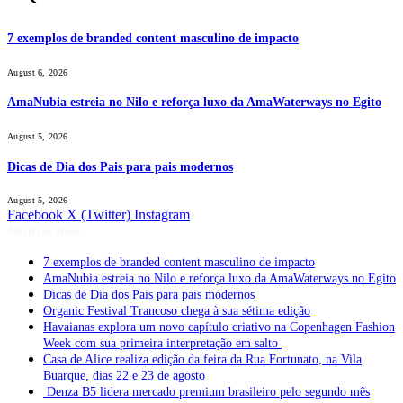
7 exemplos de branded content masculino de impacto
August 6, 2026
AmaNubia estreia no Nilo e reforça luxo da AmaWaterways no Egito
August 5, 2026
Dicas de Dia dos Pais para pais modernos
August 5, 2026
Facebook
X (Twitter)
Instagram
Notícias Boss
7 exemplos de branded content masculino de impacto
AmaNubia estreia no Nilo e reforça luxo da AmaWaterways no Egito
Dicas de Dia dos Pais para pais modernos
Organic Festival Trancoso chega à sua sétima edição
Havaianas explora um novo capítulo criativo na Copenhagen Fashion
Week com sua primeira interpretação em salto
Casa de Alice realiza edição da feira da Rua Fortunato, na Vila
Buarque, dias 22 e 23 de agosto
Denza B5 lidera mercado premium brasileiro pelo segundo mês