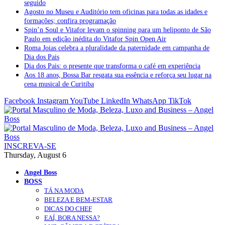
seguido
Agosto no Museu e Auditório tem oficinas para todas as idades e
formações; confira programação
Spin’n Soul e Vitafor levam o spinning para um heliponto de São
Paulo em edição inédita do Vitafor Spin Open Air
Roma Joias celebra a pluralidade da paternidade em campanha de
Dia dos Pais
Dia dos Pais: o presente que transforma o café em experiência
Aos 18 anos, Bossa Bar resgata sua essência e reforça seu lugar na
cena musical de Curitiba
Facebook
Instagram
YouTube
LinkedIn
WhatsApp
TikTok
INSCREVA-SE
Thursday, August 6
Angel Boss
BOSS
TÁ NA MODA
BELEZA E BEM-ESTAR
DICAS DO CHEF
EAÍ, BORA NESSA?