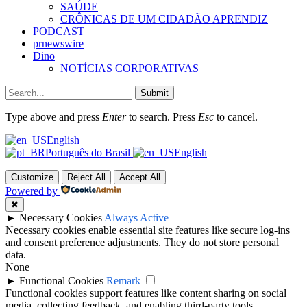
SAÚDE
CRÔNICAS DE UM CIDADÃO APRENDIZ
PODCAST
prnewswire
Dino
NOTÍCIAS CORPORATIVAS
Submit
Type above and press
Enter
to search. Press
Esc
to cancel.
English
Português do Brasil
English
Customize
Reject All
Accept All
Powered by
✖
►
Necessary Cookies
Always Active
Necessary cookies enable essential site features like secure log-ins
and consent preference adjustments. They do not store personal
data.
None
►
Functional Cookies
Remark
Functional cookies support features like content sharing on social
media, collecting feedback, and enabling third-party tools.