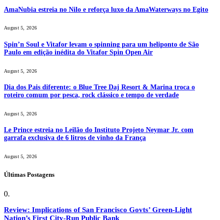
AmaNubia estreia no Nilo e reforça luxo da AmaWaterways no Egito
August 5, 2026
Spin’n Soul e Vitafor levam o spinning para um heliponto de São
Paulo em edição inédita do Vitafor Spin Open Air
August 5, 2026
Dia dos Pais diferente: o Blue Tree Daj Resort & Marina troca o
roteiro comum por pesca, rock clássico e tempo de verdade
August 5, 2026
Le Prince estreia no Leilão do Instituto Projeto Neymar Jr. com
garrafa exclusiva de 6 litros de vinho da França
August 5, 2026
Últimas Postagens
Review: Implications of San Francisco Govts’ Green-Light
Nation’s First City-Run Public Bank