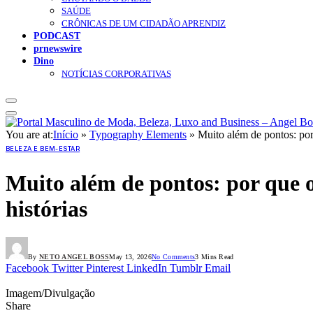
SAÚDE
CRÔNICAS DE UM CIDADÃO APRENDIZ
PODCAST
prnewswire
Dino
NOTÍCIAS CORPORATIVAS
You are at:
Início
»
Typography Elements
»
Muito além de pontos: por
BELEZA E BEM-ESTAR
Muito além de pontos: por que o
histórias
By
NETO ANGEL BOSS
May 13, 2026
No Comments
3 Mins Read
Facebook
Twitter
Pinterest
LinkedIn
Tumblr
Email
Imagem/Divulgação
Share