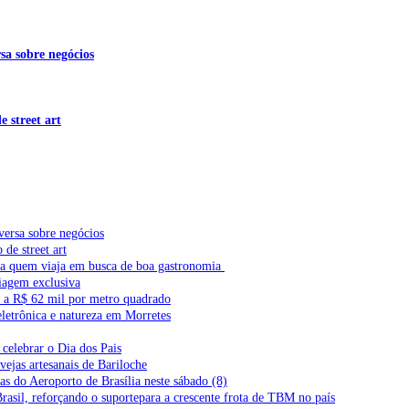
sa sobre negócios
 street art
versa sobre negócios
de street art
ra quem viaja em busca de boa gastronomia
iagem exclusiva
l a R$ 62 mil por metro quadrado
letrônica e natureza em Morretes
celebrar o Dia dos Pais
vejas artesanais de Bariloche
s do Aeroporto de Brasília neste sábado (8)
Brasil, reforçando o suportepara a crescente frota de TBM no país