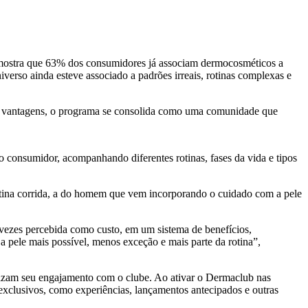
e, mostra que 63% dos consumidores já associam dermocosméticos a
erso ainda esteve associado a padrões irreais, rotinas complexas e
de vantagens, o programa se consolida como uma comunidade que
o consumidor, acompanhando diferentes rotinas, fases da vida e tipos
rotina corrida, a do homem que vem incorporando o cuidado com a pele
s vezes percebida como custo, em um sistema de benefícios,
a pele mais possível, menos exceção e mais parte da rotina”,
izam seu engajamento com o clube. Ao ativar o Dermaclub nas
exclusivos, como experiências, lançamentos antecipados e outras