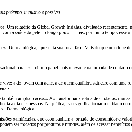
s próximo, inclusivo e possível
eiros. Um relatório da Global Growth Insights, divulgado recentement
 com a saúde da pele no longo prazo — mas, por muito tempo, esse univ
eleza Dermatológica, apresenta sua nova fase. Mais do que um clube 
sacional para assumir um papel mais relevante na jornada de cuidado d
 que vive: a do jovem com acne, a de quem equilibra skincare com uma 
ara si.
fase também amplia o acesso. Ao transformar a rotina de cuidados, muita
ia a dia das pessoas. Na prática, isso significa tornar o cuidado com 
leza Dermatológica.
missões gamificadas, que acompanham a jornada do consumidor e valor
odem ser trocados por produtos e brindes, além de acessar benefícios 