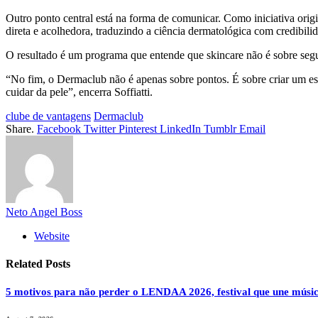
Outro ponto central está na forma de comunicar. Como iniciativa ori
direta e acolhedora, traduzindo a ciência dermatológica com credibili
O resultado é um programa que entende que skincare não é sobre seguir
“No fim, o Dermaclub não é apenas sobre pontos. É sobre criar um esp
cuidar da pele”, encerra Soffiatti.
clube de vantagens
Dermaclub
Share.
Facebook
Twitter
Pinterest
LinkedIn
Tumblr
Email
Neto Angel Boss
Website
Related
Posts
5 motivos para não perder o LENDAA 2026, festival que une músic