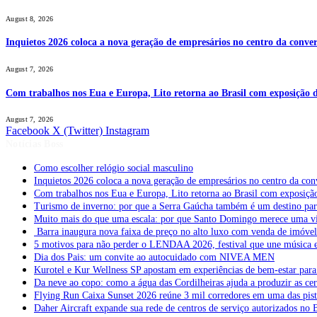
August 8, 2026
Inquietos 2026 coloca a nova geração de empresários no centro da conver
August 7, 2026
Com trabalhos nos Eua e Europa, Lito retorna ao Brasil com exposição de
August 7, 2026
Facebook
X (Twitter)
Instagram
Notícias Boss
Como escolher relógio social masculino
Inquietos 2026 coloca a nova geração de empresários no centro da con
Com trabalhos nos Eua e Europa, Lito retorna ao Brasil com exposição 
Turismo de inverno: por que a Serra Gaúcha também é um destino pa
Muito mais do que uma escala: por que Santo Domingo merece uma v
Barra inaugura nova faixa de preço no alto luxo com venda de imóve
5 motivos para não perder o LENDAA 2026, festival que une música e
Dia dos Pais: um convite ao autocuidado com NIVEA MEN
Kurotel e Kur Wellness SP apostam em experiências de bem-estar para 
Da neve ao copo: como a água das Cordilheiras ajuda a produzir as cer
Flying Run Caixa Sunset 2026 reúne 3 mil corredores em uma das pista
Daher Aircraft expande sua rede de centros de serviço autorizados no 