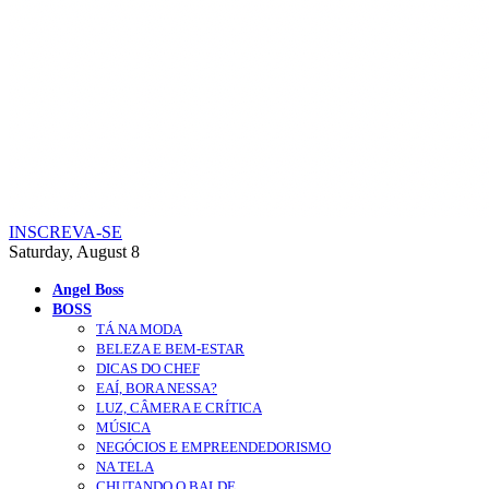
INSCREVA-SE
Saturday, August 8
Angel Boss
BOSS
TÁ NA MODA
BELEZA E BEM-ESTAR
DICAS DO CHEF
EAÍ, BORA NESSA?
LUZ, CÂMERA E CRÍTICA
MÚSICA
NEGÓCIOS E EMPREENDEDORISMO
NA TELA
CHUTANDO O BALDE