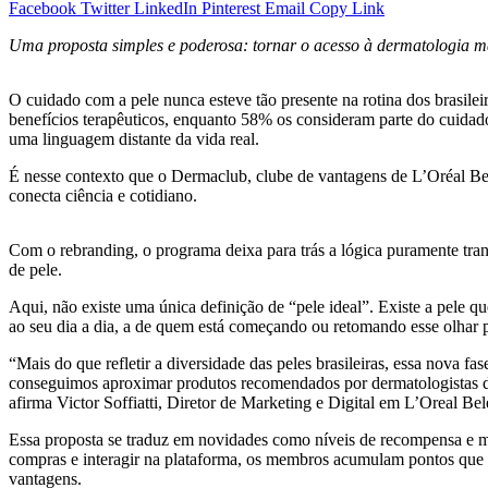
Facebook
Twitter
LinkedIn
Pinterest
Email
Copy Link
Uma proposta simples e poderosa: tornar o acesso à dermatologia mai
O cuidado com a pele nunca esteve tão presente na rotina dos brasil
benefícios terapêuticos, enquanto 58% os consideram parte do cuidado
uma linguagem distante da vida real.
É nesse contexto que o Dermaclub, clube de vantagens de L’Oréal B
conecta ciência e cotidiano.
Com o rebranding, o programa deixa para trás a lógica puramente tran
de pele.
Aqui, não existe uma única definição de “pele ideal”. Existe a pele
ao seu dia a dia, a de quem está começando ou retomando esse olhar p
“Mais do que refletir a diversidade das peles brasileiras, essa nova 
conseguimos aproximar produtos recomendados por dermatologistas do d
afirma Victor Soffiatti, Diretor de Marketing e Digital em L’Oreal Be
Essa proposta se traduz em novidades como níveis de recompensa e 
compras e interagir na plataforma, os membros acumulam pontos que p
vantagens.