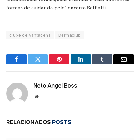
formas de cuidar da pele”, encerra Soffiatti.
clube de vantagens
Dermaclub
Facebook
Twitter
Pinterest
LinkedIn
Tumblr
E-
mail
Neto Angel Boss
Site
RELACIONADOS
POSTS