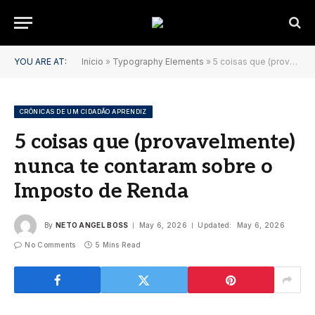
YOU ARE AT:
Início
»
Typography Elements
»
5 coisas que (provavelmente) nunca te contaram sobre o Imposto de Renda
CRÔNICAS DE UM CIDADÃO APRENDIZ
5 coisas que (provavelmente)
nunca te contaram sobre o
Imposto de Renda
By
NETO ANGEL BOSS
May 6, 2026
Updated:
May 6, 2026
No Comments
5 Mins Read