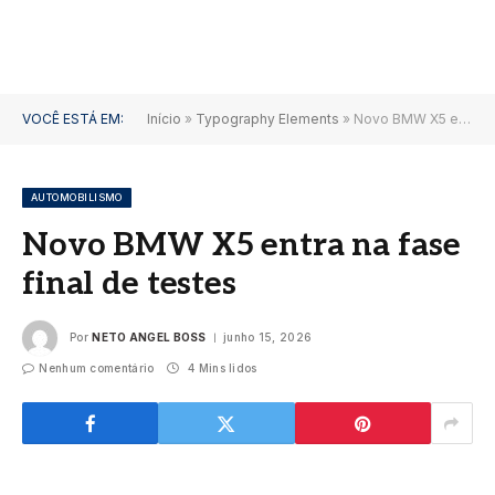
VOCÊ ESTÁ EM:
Início
»
Typography Elements
»
Novo BMW X5 entra na fase final de testes
AUTOMOBILISMO
Novo BMW X5 entra na fase
final de testes
Por
NETO ANGEL BOSS
junho 15, 2026
Nenhum comentário
4 Mins lidos