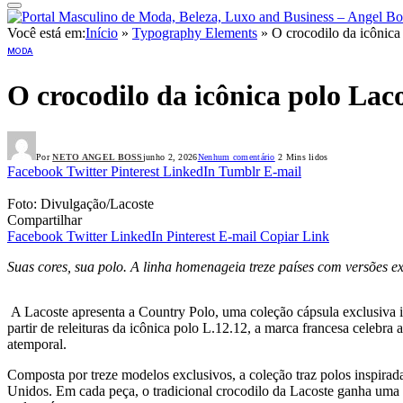
Você está em:
Início
»
Typography Elements
»
O crocodilo da icônica
MODA
O crocodilo da icônica polo Laco
Por
NETO ANGEL BOSS
junho 2, 2026
Nenhum comentário
2 Mins lidos
Facebook
Twitter
Pinterest
LinkedIn
Tumblr
E-mail
Foto: Divulgação/Lacoste
Compartilhar
Facebook
Twitter
LinkedIn
Pinterest
E-mail
Copiar Link
Suas cores, sua polo. A linha homenageia treze países com versões ex
A Lacoste apresenta a Country Polo, uma coleção cápsula exclusiva 
partir de releituras da icônica polo L.12.12, a marca francesa celebra
atemporal.
Composta por treze modelos exclusivos, a coleção traz polos inspirada
Unidos. Em cada peça, o tradicional crocodilo da Lacoste ganha uma n