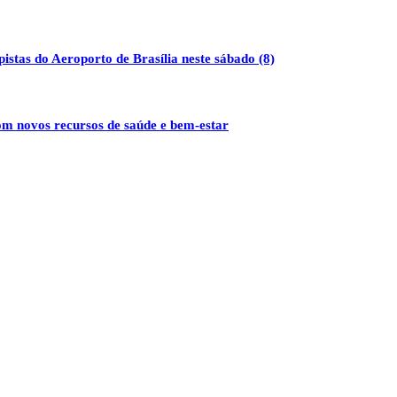
stas do Aeroporto de Brasília neste sábado (8)
m novos recursos de saúde e bem-estar