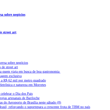
sa sobre negócios
 street art
versa sobre negócios
de street art
ra quem viaja em busca de boa gastronomia
iagem exclusiva
l a R$ 62 mil por metro quadrado
letrônica e natureza em Morretes
celebrar o Dia dos Pais
vejas artesanais de Bariloche
s do Aeroporto de Brasília neste sábado (8)
Brasil, reforçando o suportepara a crescente frota de TBM no país