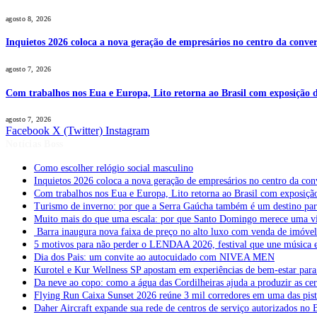
agosto 8, 2026
Inquietos 2026 coloca a nova geração de empresários no centro da conver
agosto 7, 2026
Com trabalhos nos Eua e Europa, Lito retorna ao Brasil com exposição de
agosto 7, 2026
Facebook
X (Twitter)
Instagram
Notícias Boss
Como escolher relógio social masculino
Inquietos 2026 coloca a nova geração de empresários no centro da con
Com trabalhos nos Eua e Europa, Lito retorna ao Brasil com exposição 
Turismo de inverno: por que a Serra Gaúcha também é um destino pa
Muito mais do que uma escala: por que Santo Domingo merece uma v
Barra inaugura nova faixa de preço no alto luxo com venda de imóve
5 motivos para não perder o LENDAA 2026, festival que une música e
Dia dos Pais: um convite ao autocuidado com NIVEA MEN
Kurotel e Kur Wellness SP apostam em experiências de bem-estar para 
Da neve ao copo: como a água das Cordilheiras ajuda a produzir as cer
Flying Run Caixa Sunset 2026 reúne 3 mil corredores em uma das pista
Daher Aircraft expande sua rede de centros de serviço autorizados no 