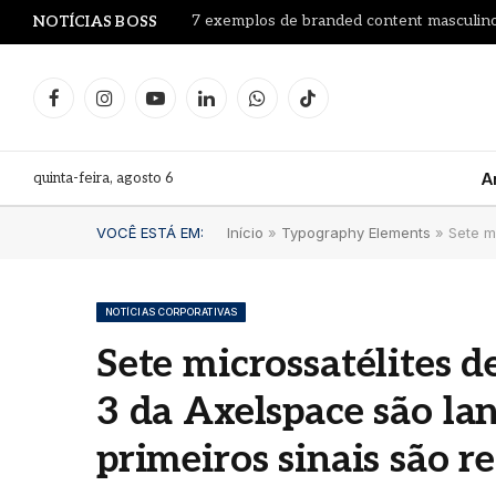
7 exemplos de branded content masculino
NOTÍCIAS BOSS
Facebook
Instagram
YouTube
LinkedIn
WhatsApp
TikTok
quinta-feira, agosto 6
A
VOCÊ ESTÁ EM:
Início
»
Typography Elements
»
Sete m
NOTÍCIAS CORPORATIVAS
Sete microssatélites 
Le Pr
3 da Axelspace são la
Leilã
Proj
primeiros sinais são r
garra
litro
Fran