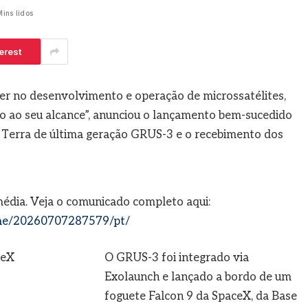
ins lidos
 5, 2026
erest
der no desenvolvimento e operação de microssatélites,
ço ao seu alcance”, anunciou o lançamento bem-sucedido
a Terra de última geração GRUS-3 e o recebimento dos
média. Veja o comunicado completo aqui:
me/20260707287579/pt/
O GRUS-3 foi integrado via
Exolaunch e lançado a bordo de um
foguete Falcon 9 da SpaceX, da Base