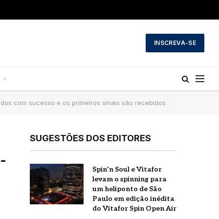
INSCREVA-SE
dos com sucesso e os primeiros sinais são recebidos
SUGESTÕES DOS EDITORES
-
Spin’n Soul e Vitafor
a
levam o spinning para
um heliponto de São
Paulo em edição inédita
do Vitafor Spin Open Air