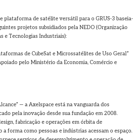
 plataforma de satélite versátil para o GRUS-3 baseia-
guintes projetos subsidiados pela NEDO (Organização
e Tecnologias Industriais):
aformas de CubeSat e Microssatélites de Uso Geral”
 apoiado pelo Ministério da Economia, Comércio e
Alcance” — a Axelspace está na vanguarda dos
acado pela inovação desde sua fundação em 2008.
sign, fabricação e operações em órbita de
do a forma como pessoas e indústrias acessam o espaço.
e fornece serviços de desenvolvimento e operação de