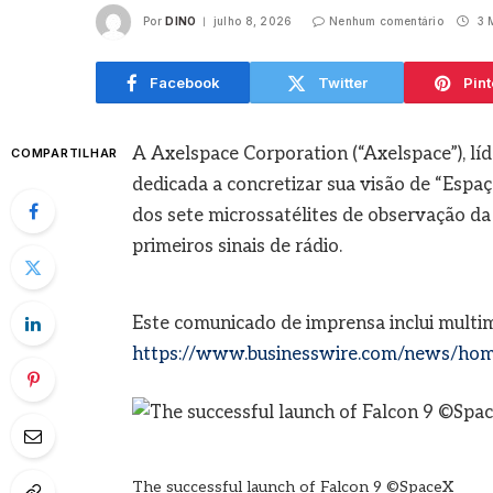
Por
DINO
julho 8, 2026
Nenhum comentário
3 M
agosto
Facebook
Twitter
Pint
A Axelspace Corporation (“Axelspace”), lí
COMPARTILHAR
dedicada a concretizar sua visão de “Espa
dos sete microssatélites de observação d
primeiros sinais de rádio.
Este comunicado de imprensa inclui multi
https://www.businesswire.com/news/ho
The successful launch of Falcon 9 ©SpaceX