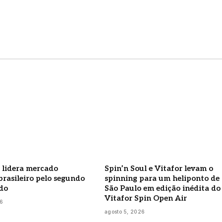
 lidera mercado
Spin’n Soul e Vitafor levam o
rasileiro pelo segundo
spinning para um heliponto de
do
São Paulo em edição inédita do
Vitafor Spin Open Air
26
agosto 5, 2026