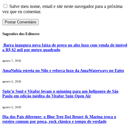
Salve meu nome, email e site neste navegador para a próxima
vez que eu comentar.
Sugestões dos Editores
Barra inaugura nova faixa de preço no alto luxo com venda de imóvel
a R$ 62 mil por metro quadrado
agosto 7, 2026
AmaNubia estreia no Nilo e reforça luxo da AmaWaterways no Egito
agosto 5, 2026
Spin’n Soul e Vitafor levam o spinning para um heliponto de São
Paulo em edição inédita do Vitafor Spin Open Air
agosto 5, 2026
Dia dos Pais diferente: o Blue Tree Daj Resort & Marina troca o
roteiro comum por pesca, rock clássico e tempo de verdade