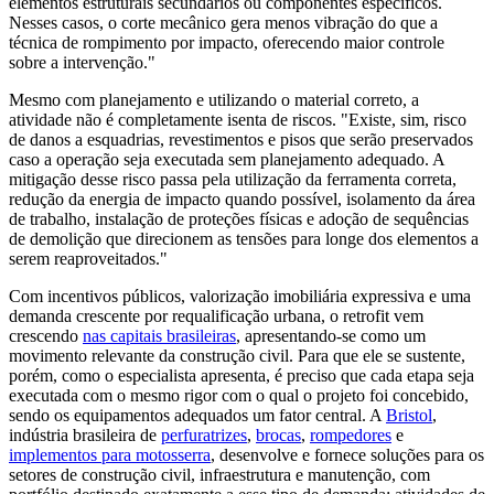
elementos estruturais secundários ou componentes específicos.
Nesses casos, o corte mecânico gera menos vibração do que a
técnica de rompimento por impacto, oferecendo maior controle
sobre a intervenção."
Mesmo com planejamento e utilizando o material correto, a
atividade não é completamente isenta de riscos. "Existe, sim, risco
de danos a esquadrias, revestimentos e pisos que serão preservados
caso a operação seja executada sem planejamento adequado. A
mitigação desse risco passa pela utilização da ferramenta correta,
redução da energia de impacto quando possível, isolamento da área
de trabalho, instalação de proteções físicas e adoção de sequências
de demolição que direcionem as tensões para longe dos elementos a
serem reaproveitados."
Com incentivos públicos, valorização imobiliária expressiva e uma
demanda crescente por requalificação urbana, o retrofit vem
crescendo
nas capitais brasileiras
, apresentando-se como um
movimento relevante da construção civil. Para que ele se sustente,
porém, como o especialista apresenta, é preciso que cada etapa seja
executada com o mesmo rigor com o qual o projeto foi concebido,
sendo os equipamentos adequados um fator central. A
Bristol
,
indústria brasileira de
perfuratrizes
,
brocas
,
rompedores
e
implementos para motosserra
, desenvolve e fornece soluções para os
setores de construção civil, infraestrutura e manutenção, com