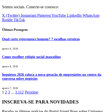
Somos sociais. Conecte-se conosco:
X (Twitter)
Instagram
Pinterest
YouTube
LinkedIn
WhatsApp
Reddit
TikTok
Últimas Postagens
Qual corte rejuvenesce homem? 7 escolhas certeiras
agosto 9, 2026
Como escolher relógio social masculino
agosto 8, 2026
Inquietos 2026 coloca a nova geração de empresários no centro da
conversa sobre negócios
agosto 7, 2026
1
2
3
...
3.112
Proximo
INSCREVA-SE PARA NOVIDADES
Receba as últimas notícias do Portal Angel Boss sobre Universo