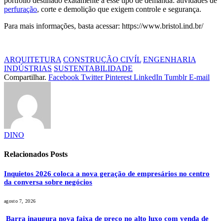
portfólio destinado exatamente a esse tipo de demanda: atividades de
perfuração
, corte e demolição que exigem controle e segurança.
Para mais informações, basta acessar: https://www.bristol.ind.br/
ARQUITETURA
CONSTRUÇÃO CIVÍL
ENGENHARIA
INDÚSTRIAS
SUSTENTABILIDADE
Compartilhar.
Facebook
Twitter
Pinterest
LinkedIn
Tumblr
E-mail
DINO
Relacionados
Posts
Inquietos 2026 coloca a nova geração de empresários no centro
da conversa sobre negócios
agosto 7, 2026
Barra inaugura nova faixa de preço no alto luxo com venda de