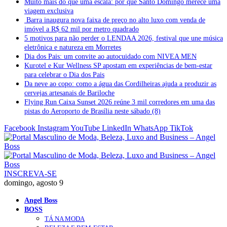
Muito mais do que uma escala: por que Santo Domingo merece uma
viagem exclusiva
Barra inaugura nova faixa de preço no alto luxo com venda de
imóvel a R$ 62 mil por metro quadrado
5 motivos para não perder o LENDAA 2026, festival que une música
eletrônica e natureza em Morretes
Dia dos Pais: um convite ao autocuidado com NIVEA MEN
Kurotel e Kur Wellness SP apostam em experiências de bem-estar
para celebrar o Dia dos Pais
Da neve ao copo: como a água das Cordilheiras ajuda a produzir as
cervejas artesanais de Bariloche
Flying Run Caixa Sunset 2026 reúne 3 mil corredores em uma das
pistas do Aeroporto de Brasília neste sábado (8)
Facebook
Instagram
YouTube
LinkedIn
WhatsApp
TikTok
INSCREVA-SE
domingo, agosto 9
Angel Boss
BOSS
TÁ NA MODA