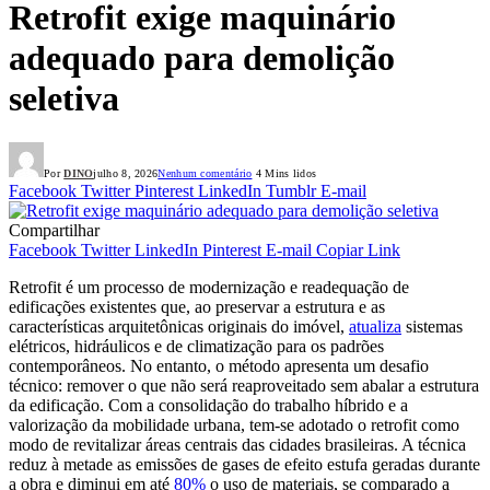
Retrofit exige maquinário
adequado para demolição
seletiva
Por
DINO
julho 8, 2026
Nenhum comentário
4 Mins lidos
Facebook
Twitter
Pinterest
LinkedIn
Tumblr
E-mail
Compartilhar
Facebook
Twitter
LinkedIn
Pinterest
E-mail
Copiar Link
Retrofit é um processo de modernização e readequação de
edificações existentes que, ao preservar a estrutura e as
características arquitetônicas originais do imóvel,
atualiza
sistemas
elétricos, hidráulicos e de climatização para os padrões
contemporâneos. No entanto, o método apresenta um desafio
técnico: remover o que não será reaproveitado sem abalar a estrutura
da edificação. Com a consolidação do trabalho híbrido e a
valorização da mobilidade urbana, tem-se adotado o retrofit como
modo de revitalizar áreas centrais das cidades brasileiras. A técnica
reduz à metade as emissões de gases de efeito estufa geradas durante
a obra e diminui em até
80%
o uso de materiais, se comparado a