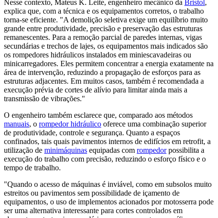
Nesse contexto, Mateus K. Leite, engenheiro mecânico da
Bristol
,
explica que, com a técnica e os equipamentos corretos, o trabalho
torna-se eficiente. "A demolição seletiva exige um equilíbrio muito
grande entre produtividade, precisão e preservação das estruturas
remanescentes. Para a remoção parcial de paredes internas, vigas
secundárias e trechos de lajes, os equipamentos mais indicados são
os rompedores hidráulicos instalados em miniescavadeiras ou
minicarregadores. Eles permitem concentrar a energia exatamente na
área de intervenção, reduzindo a propagação de esforços para as
estruturas adjacentes. Em muitos casos, também é recomendada a
execução prévia de cortes de alívio para limitar ainda mais a
transmissão de vibrações."
O engenheiro também esclarece que, comparado aos métodos
manuais
, o
rompedor hidráulico
oferece uma combinação superior
de produtividade, controle e segurança. Quanto a espaços
confinados, tais quais pavimentos internos de edifícios em retrofit, a
utilização de
minimáquinas
equipadas com
rompedor
possibilita a
execução do trabalho com precisão, reduzindo o esforço físico e o
tempo de trabalho.
"Quando o acesso de máquinas é inviável, como em subsolos muito
estreitos ou pavimentos sem possibilidade de içamento de
equipamentos, o uso de implementos acionados por motosserra pode
ser uma alternativa interessante para cortes controlados em