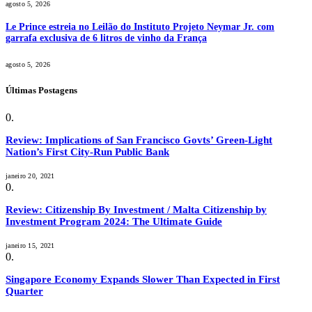
agosto 5, 2026
Le Prince estreia no Leilão do Instituto Projeto Neymar Jr. com
garrafa exclusiva de 6 litros de vinho da França
agosto 5, 2026
Últimas Postagens
Review: Implications of San Francisco Govts’ Green-Light
Nation’s First City-Run Public Bank
janeiro 20, 2021
Review: Citizenship By Investment / Malta Citizenship by
Investment Program 2024: The Ultimate Guide
janeiro 15, 2021
Singapore Economy Expands Slower Than Expected in First
Quarter