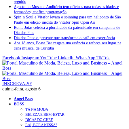
seguido
Agosto no Museu e Auditório tem oficinas para todas as idades e
formações; confira programação
Spin’n Soul e Vitafor levam o spinning para um heliponto de São
Paulo em edição inédita do Vitafor Spin Open Air
Roma Joias celebra a pluralidade da paternidade em campanha de
Dia dos Pais
Dia dos Pais: o presente que transforma o café em experiência
Aos 18 anos, Bossa Bar resgata sua essência e reforça seu lugar na
cena musical de Curitiba
Facebook
Instagram
YouTube
LinkedIn
WhatsApp
TikTok
INSCREVA-SE
quinta-feira, agosto 6
Angel Boss
BOSS
TÁ NA MODA
BELEZA E BEM-ESTAR
DICAS DO CHEF
EAÍ, BORA NESSA?