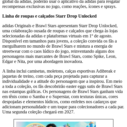
global da adidas, poderão usar o aplicativo da adidas para resgatar
recompensas exclusivas no jogo, como reações, ícones e sprays.
Linha de roupas e calçados Starr Drop Unlocked
adidas Originals e Brawl Stars apresentam Starr Drop Unlocked,
uma colaboração ousada de roupas e calçados que chega às lojas
selecionadas da adidas e plataformas virtuais em 1º de agosto.
Disponível em tamanhos para jovens, a coleção convida os fãs a
mergulharem no mundo de Brawl Stars e mistura a energia de
streetwear com o caos lúdico do jogo, reinventando alguns dos
personagens mais marcantes de Brawl Stars, como Spike, Leon,
Edgar e Nita, por uma abordagem inovadora.
A linha inclui camisetas, moletons, calças esportivas Adibreak e
jaquetas de treino, com cada peça projetada para capturar a
individualidade e a atitude do personagem que a inspirou. Em meio
a toda a coleção, os fãs descobrirão easter eggs sutis de Brawl Stars
nas estampas gráficas. Os personagens de Brawl Stars ganham vida
em tênis como o Samba e o Superstar, com texturas únicas, cores
despojadas e elementos lúdicos, como enfeites nos cadarços que
adicionam personalidade e um toque para colecionadores a cada par.
Uma segunda coleção chegará em 2027.