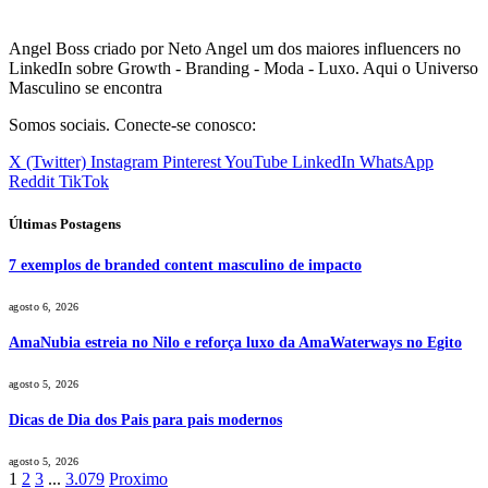
Angel Boss criado por Neto Angel um dos maiores influencers no
LinkedIn sobre Growth - Branding - Moda - Luxo. Aqui o Universo
Masculino se encontra
Somos sociais. Conecte-se conosco:
X (Twitter)
Instagram
Pinterest
YouTube
LinkedIn
WhatsApp
Reddit
TikTok
Últimas Postagens
7 exemplos de branded content masculino de impacto
agosto 6, 2026
AmaNubia estreia no Nilo e reforça luxo da AmaWaterways no Egito
agosto 5, 2026
Dicas de Dia dos Pais para pais modernos
agosto 5, 2026
1
2
3
...
3.079
Proximo