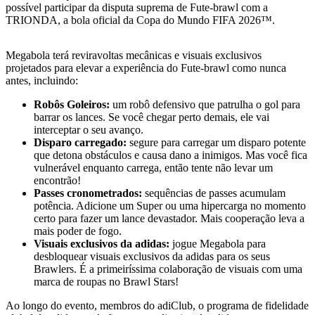
possível participar da disputa suprema de Fute-brawl com a
TRIONDA, a bola oficial da Copa do Mundo FIFA 2026™.
Megabola terá reviravoltas mecânicas e visuais exclusivos
projetados para elevar a experiência do Fute-brawl como nunca
antes, incluindo:
Robôs Goleiros:
um robô defensivo que patrulha o gol para
barrar os lances. Se você chegar perto demais, ele vai
interceptar o seu avanço.
Disparo carregado:
segure para carregar um disparo potente
que detona obstáculos e causa dano a inimigos. Mas você fica
vulnerável enquanto carrega, então tente não levar um
encontrão!
Passes cronometrados:
sequências de passes acumulam
potência. Adicione um Super ou uma hipercarga no momento
certo para fazer um lance devastador. Mais cooperação leva a
mais poder de fogo.
Visuais exclusivos da adidas:
jogue Megabola para
desbloquear visuais exclusivos da adidas para os seus
Brawlers. É a primeiríssima colaboração de visuais com uma
marca de roupas no Brawl Stars!
Ao longo do evento, membros do adiClub, o programa de fidelidade