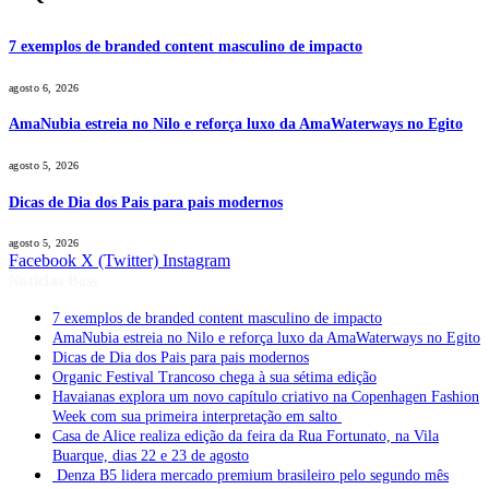
7 exemplos de branded content masculino de impacto
agosto 6, 2026
AmaNubia estreia no Nilo e reforça luxo da AmaWaterways no Egito
agosto 5, 2026
Dicas de Dia dos Pais para pais modernos
agosto 5, 2026
Facebook
X (Twitter)
Instagram
Notícias Boss
7 exemplos de branded content masculino de impacto
AmaNubia estreia no Nilo e reforça luxo da AmaWaterways no Egito
Dicas de Dia dos Pais para pais modernos
Organic Festival Trancoso chega à sua sétima edição
Havaianas explora um novo capítulo criativo na Copenhagen Fashion
Week com sua primeira interpretação em salto
Casa de Alice realiza edição da feira da Rua Fortunato, na Vila
Buarque, dias 22 e 23 de agosto
Denza B5 lidera mercado premium brasileiro pelo segundo mês