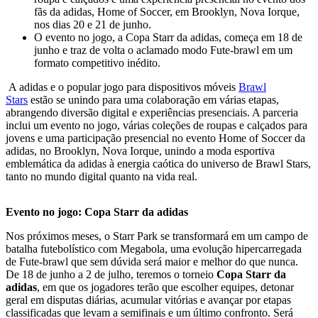
fãs da adidas, Home of Soccer, em Brooklyn, Nova Iorque,
nos dias 20 e 21 de junho.
O evento no jogo, a Copa Starr da adidas, começa em 18 de
junho e traz de volta o aclamado modo Fute-brawl em um
formato competitivo inédito.
A adidas e o popular jogo para dispositivos móveis
Brawl
Stars
estão se unindo para uma colaboração em várias etapas,
abrangendo diversão digital e experiências presenciais. A parceria
inclui um evento no jogo, várias coleções de roupas e calçados para
jovens e uma participação presencial no evento Home of Soccer da
adidas, no Brooklyn, Nova Iorque, unindo a moda esportiva
emblemática da adidas à energia caótica do universo de Brawl Stars,
tanto no mundo digital quanto na vida real.
Evento no jogo: Copa Starr da adidas
Nos próximos meses, o Starr Park se transformará em um campo de
batalha futebolístico com Megabola, uma evolução hipercarregada
de Fute-brawl que sem dúvida será maior e melhor do que nunca.
De 18 de junho a 2 de julho, teremos o torneio
Copa Starr da
adidas
, em que os jogadores terão que escolher equipes, detonar
geral em disputas diárias, acumular vitórias e avançar por etapas
classificadas que levam a semifinais e um último confronto. Será