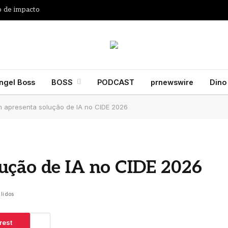
 de impacto
ngel Boss
BOSS
PODCAST
prnewswire
Dino
 apresenta solução de IA no CIDE 2026
ução de IA no CIDE 2026
 lidos
rest