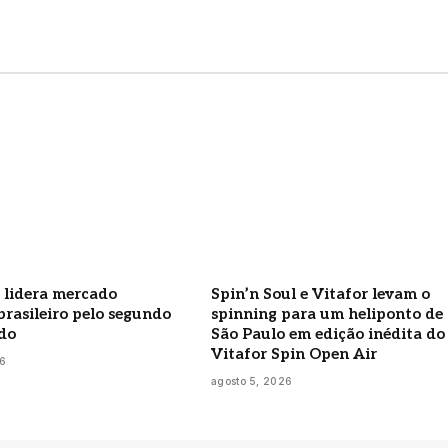
 lidera mercado
Spin’n Soul e Vitafor levam o
rasileiro pelo segundo
spinning para um heliponto de
do
São Paulo em edição inédita do
Vitafor Spin Open Air
26
agosto 5, 2026