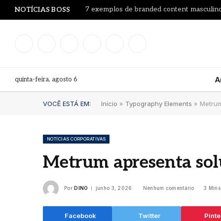
7 exemplos de branded content masculino
NOTÍCIAS BOSS
Facebook
Instagram
YouTube
LinkedIn
WhatsApp
TikTok
quinta-feira, agosto 6
A
VOCÊ ESTÁ EM:
Início
»
Typography Elements
»
Metrum
NOTÍCIAS CORPORATIVAS
Metrum apresenta sol
Por
DINO
junho 3, 2026
Nenhum comentário
3 Mins
Facebook
Twitter
Pinte