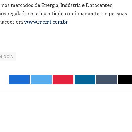
a nos mercados de Energia, Indústria e Datacenter,
ãos reguladores e investindo continuamente em pessoas
rmações em
www.memt.com.br
.
OLOGIA
Facebook
Twitter
Pinterest
LinkedIn
Tumblr
E
m