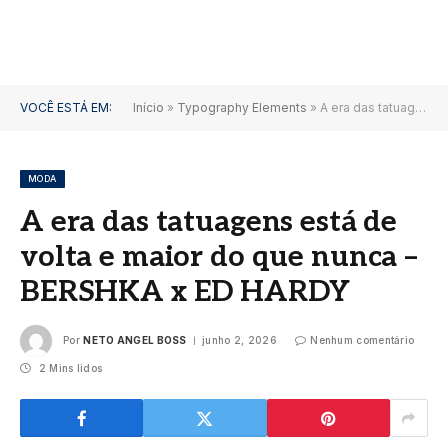
VOCÊ ESTÁ EM:
Início
»
Typography Elements
»
A era das tatuagens está de volta e maior do que nunca – BERSHKA x ED HARDY
MODA
A era das tatuagens está de
volta e maior do que nunca –
BERSHKA x ED HARDY
Por
NETO ANGEL BOSS
junho 2, 2026
Nenhum comentário
2 Mins lidos