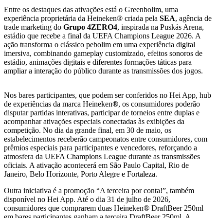
Entre os destaques das ativações está o Greenbolim, uma
experiência proprietária da Heineken® criada pela
SEA
, agência de
trade marketing do
Grupo 4ZERO4
, inspirada na Puskás Arena,
estádio que recebe a final da UEFA Champions League 2026. A
ação transforma o clássico pebolim em uma experiência digital
imersiva, combinando gameplay customizado, efeitos sonoros de
estádio, animações digitais e diferentes formações táticas para
ampliar a interação do público durante as transmissões dos jogos.
Nos bares participantes, que podem ser conferidos no Hei App, hub
de experiências da marca Heineken
®
, os consumidores poderão
disputar partidas interativas, participar de torneios entre duplas e
acompanhar ativações especiais conectadas às exibições da
competição. No dia da grande final, em 30 de maio, os
estabelecimentos receberão campeonatos entre consumidores, com
prêmios especiais para participantes e vencedores, reforçando a
atmosfera da UEFA Champions League durante as transmissões
oficiais. A ativação acontecerá em São Paulo Capital, Rio de
Janeiro, Belo Horizonte, Porto Alegre e Fortaleza.
Outra iniciativa é a promoção “A terceira por conta!”, também
disponível no Hei App. Até o dia 31 de julho de 2026,
consumidores que comprarem duas Heineken® DraftBeer 250ml
em bares participantes ganham a terceira DraftBeer 250ml. A