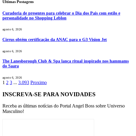
Últimas Postagens
Curadoria de presentes para celebrar o Dia dos Pais com estilo e
personalidade no Shopping Leblon
agosto 6, 2026
Cirrus obtém certificação da ANAC para o G3 Vision Jet
agosto 6, 2026
The Lanesborough Club & Spa lança ritual inspirado nos hammams
do Saara
agosto 6, 2026
1
2
3
...
3.093
Proximo
INSCREVA-SE PARA NOVIDADES
Receba as últimas notícias do Portal Angel Boss sobre Universo
Masculino!