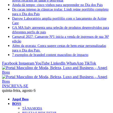
novos recursos de saúde e bem-estar
Ainda dá tempo: cinco vinhos para surpreender no Dia dos Pais
Do cacau intenso às clássicas trufas: Lindt reúne portfólio completo
para o Dia dos Pais
Darrow Laboratório amplia portfólio com o lançamento de Actine
Care
GA.MA Italy apresenta uma seleção de produtos desenvolvidos para
diferentes perfis de pais
Carnaval 2027: Camarote Nº1 inicia a venda de ingressos de sua 36ª
edição
Além da gravata: Copra sugere cestas de bem-estar personalizadas
para o Dia dos Pais
7 exemplos de branded content masculino de impacto
Facebook
Instagram
YouTube
LinkedIn
WhatsApp
TikTok
INSCREVA-SE
quinta-feira, agosto 6
Angel Boss
BOSS
TÁ NA MODA
BELEZA E BEM-ESTAR