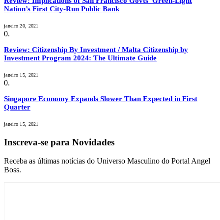
Review: Implications of San Francisco Govts’ Green-Light
Nation’s First City-Run Public Bank
janeiro 20, 2021
Review: Citizenship By Investment / Malta Citizenship by
Investment Program 2024: The Ultimate Guide
janeiro 15, 2021
Singapore Economy Expands Slower Than Expected in First
Quarter
janeiro 15, 2021
Inscreva-se para Novidades
Receba as últimas notícias do Universo Masculino do Portal Angel
Boss.