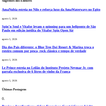
Sugestões dos Editores
AmaNubia estreia no Nilo e reforça luxo da AmaWaterways no Egito
agosto 5, 2026
Spin’n Soul e Vitafor levam o spinning para um heliponto de São
Paulo em edição inédita do Vitafor Spin Open Air
agosto 5, 2026
Dia dos Pais diferente: o Blue Tree Daj Resort & Marina troca o
roteiro comum por pesca, rock clássico e tempo de verdade
agosto 5, 2026
Le Prince estreia no Leilão do Instituto Projeto Neymar Jr. com
garrafa exclusiva de 6 litros de vinho da França
agosto 5, 2026
Últimas Postagens