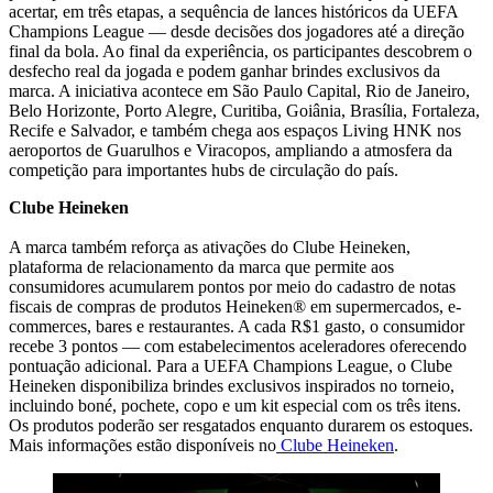
acertar, em três etapas, a sequência de lances históricos da UEFA
Champions League — desde decisões dos jogadores até a direção
final da bola. Ao final da experiência, os participantes descobrem o
desfecho real da jogada e podem ganhar brindes exclusivos da
marca. A iniciativa acontece em São Paulo Capital, Rio de Janeiro,
Belo Horizonte, Porto Alegre, Curitiba, Goiânia, Brasília, Fortaleza,
Recife e Salvador, e também chega aos espaços Living HNK nos
aeroportos de Guarulhos e Viracopos, ampliando a atmosfera da
competição para importantes hubs de circulação do país.
Clube Heineken
A marca também reforça as ativações do Clube Heineken,
plataforma de relacionamento da marca que permite aos
consumidores acumularem pontos por meio do cadastro de notas
fiscais de compras de produtos Heineken® em supermercados, e-
commerces, bares e restaurantes. A cada R$1 gasto, o consumidor
recebe 3 pontos — com estabelecimentos aceleradores oferecendo
pontuação adicional. Para a UEFA Champions League, o Clube
Heineken disponibiliza brindes exclusivos inspirados no torneio,
incluindo boné, pochete, copo e um kit especial com os três itens.
Os produtos poderão ser resgatados enquanto durarem os estoques.
Mais informações estão disponíveis no
Clube Heineken
.