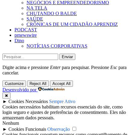
NEGÓCIOS E EMPREENDEDORISMO
NA TELA
CHUTANDO O BALDE
SAÚDE
CRÔNICAS DE UM CIDADÃO APRENDIZ
PODCAST
prnewswire
Dino
NOTÍCIAS CORPORATIVAS
Enviar
Digite acima e pressione
Enter
para pesquisar. Pressione
Esc
para
cancelar.
Customize
Reject All
Accept All
Desenvolvido por
✖
►
Cookies Necessários
Sempre Ativo
Cookies necessários habilitam recursos essenciais do site, como
login seguro e ajustes de preferências de consentimento. Eles não
armazenam dados pessoais.
Nenhum
►
Cookies Funcionais
Observação
Cookies funcionais suportam recursos como compartilhamento de