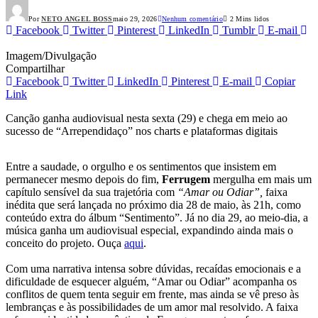
Por
NETO ANGEL BOSS
maio 29, 2026
Nenhum comentário
2 Mins lidos
Facebook
Twitter
Pinterest
LinkedIn
Tumblr
E-mail
Imagem/Divulgação
Compartilhar
Facebook
Twitter
LinkedIn
Pinterest
E-mail
Copiar
Link
Canção ganha audiovisual nesta sexta (29) e chega em meio ao
sucesso de “Arrependidaço” nos charts e plataformas digitais
Entre a saudade, o orgulho e os sentimentos que insistem em
permanecer mesmo depois do fim,
Ferrugem
mergulha em mais um
capítulo sensível da sua trajetória com
“Amar ou Odiar”,
faixa
inédita que será lançada no próximo dia 28 de maio, às 21h, como
conteúdo extra do álbum “Sentimento”. Já no dia 29, ao meio-dia, a
música ganha um audiovisual especial, expandindo ainda mais o
conceito do projeto. Ouça
aqui
.
Com uma narrativa intensa sobre dúvidas, recaídas emocionais e a
dificuldade de esquecer alguém, “Amar ou Odiar” acompanha os
conflitos de quem tenta seguir em frente, mas ainda se vê preso às
lembranças e às possibilidades de um amor mal resolvido. A faixa