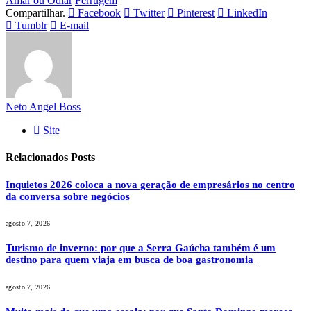
Amar ou Odiar
Ferrugem
Compartilhar.
Facebook
Twitter
Pinterest
LinkedIn
Tumblr
E-mail
Neto Angel Boss
Site
Relacionados
Posts
Inquietos 2026 coloca a nova geração de empresários no centro
da conversa sobre negócios
agosto 7, 2026
Turismo de inverno: por que a Serra Gaúcha também é um
destino para quem viaja em busca de boa gastronomia
agosto 7, 2026