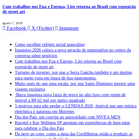
Com trabalhos nos Eua e Europa, Lito retorna ao Brasil com exposição
de street art
agosto 7, 2026
Facebook
X (Twitter)
Instagram
Notícias Boss
Como escolher relógio social masculino
Inquietos 2026 coloca a nova geração de empresários no centro da
conversa sobre negócios
Com trabalhos nos Eua e Europa, Lito retorna ao Brasil com
exposição de street art
Turismo de inverno: por que a Serra Gaúcha também é um destino
para quem viaja em busca de boa gastronomia
Muito mais do que uma escala: por que Santo Domingo merece uma
viagem exclusiva
Barra inaugura nova faixa de preço no alto luxo com venda de
imóvel a R$ 62 mil por metro quadrado
5 motivos para não perder o LENDAA 2026, festival que une música
eletrônica e natureza em Morretes
Dia dos Pais: um convite ao autocuidado com NIVEA MEN
Kurotel e Kur Wellness SP apostam em experiências de bem-estar
para celebrar o Dia dos Pais
Da neve ao copo: como a água das Cordilheiras ajuda a produzir as