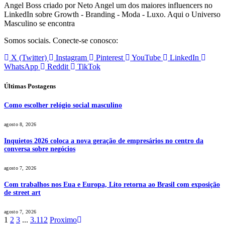
Angel Boss criado por Neto Angel um dos maiores influencers no
LinkedIn sobre Growth - Branding - Moda - Luxo. Aqui o Universo
Masculino se encontra
Somos sociais. Conecte-se conosco:
X (Twitter)
Instagram
Pinterest
YouTube
LinkedIn
WhatsApp
Reddit
TikTok
Últimas Postagens
Como escolher relógio social masculino
agosto 8, 2026
Inquietos 2026 coloca a nova geração de empresários no centro da
conversa sobre negócios
agosto 7, 2026
Com trabalhos nos Eua e Europa, Lito retorna ao Brasil com exposição
de street art
agosto 7, 2026
1
2
3
...
3.112
Proximo