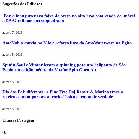
Sugestões dos Editores
Barra inaugura nova faixa de preço no alto luxo com venda de imóvel
a R$ 62 mil por metro quadrado
agosto 7, 2026
AmaNubia estreia no Nilo e reforça luxo da AmaWaterways no Egito
agosto 5, 2026
Spin’n Soul e Vitafor levam o spinning para um heliponto de São
Paulo em edição inédita do Vitafor Spin Open Air
agosto 5, 2026
Dia dos Pais diferente: o Blue Tree Daj Resort & Marina troca o
roteiro comum por pesca, rock clássico e tempo de verdade
agosto 5, 2026
Últimas Postagens