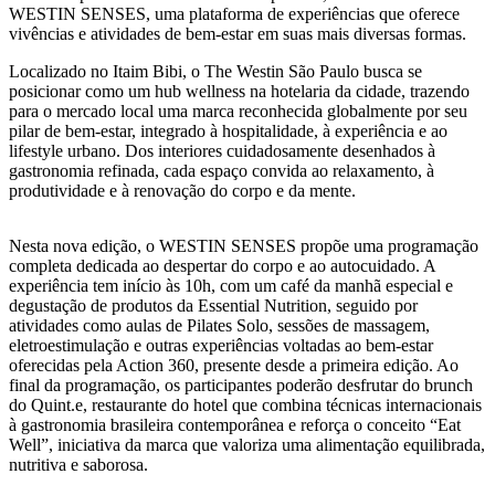
WESTIN SENSES, uma plataforma de experiências que oferece
vivências e atividades de bem-estar em suas mais diversas formas.
Localizado no Itaim Bibi, o The Westin São Paulo busca se
posicionar como um hub wellness na hotelaria da cidade, trazendo
para o mercado local uma marca reconhecida globalmente por seu
pilar de bem-estar, integrado à hospitalidade, à experiência e ao
lifestyle urbano. Dos interiores cuidadosamente desenhados à
gastronomia refinada, cada espaço convida ao relaxamento, à
produtividade e à renovação do corpo e da mente.
Nesta nova edição, o WESTIN SENSES propõe uma programação
completa dedicada ao despertar do corpo e ao autocuidado. A
experiência tem início às 10h, com um café da manhã especial e
degustação de produtos da Essential Nutrition, seguido por
atividades como aulas de Pilates Solo, sessões de massagem,
eletroestimulação e outras experiências voltadas ao bem-estar
oferecidas pela Action 360, presente desde a primeira edição. Ao
final da programação, os participantes poderão desfrutar do brunch
do Quint.e, restaurante do hotel que combina técnicas internacionais
à gastronomia brasileira contemporânea e reforça o conceito “Eat
Well”, iniciativa da marca que valoriza uma alimentação equilibrada,
nutritiva e saborosa.