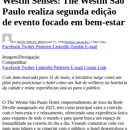
Westin Senses: The Westin São
Paulo realiza segunda edição
de evento focado em bem-estar
Por
NETO ANGEL BOSS
maio 27, 2026
Nenhum comentário
2 Mins lidos
Facebook
Twitter
Pinterest
LinkedIn
Tumblr
E-mail
Imagem/Divulgação
Compartilhar
Facebook
Twitter
LinkedIn
Pinterest
E-mail
Copiar Link
Com data marcada para 31 de maio, a iniciativa surge como um
pilar para posicionar o hotel como um hub de wellness na hotelaria
da cidade e reúne experiências únicas para o público
O The Westin São Paulo Hotel, empreendimento de luxo da Rede
Deville inaugurado em 2025, tem como principal valor a conexão
com o bem-estar e o relaxamento, oferecendo uma experiência única
para viajantes de todo o mundo e para quem busca um espaço de
tranquilidade na correria do dia a dia. Visando comunicar cada vez
mais seus pilares e se conectar com o público, o hotel desenvolveu o