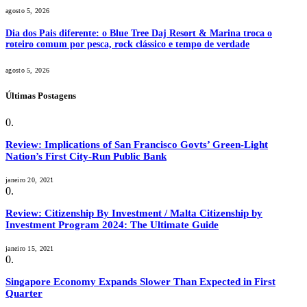
agosto 5, 2026
Dia dos Pais diferente: o Blue Tree Daj Resort & Marina troca o
roteiro comum por pesca, rock clássico e tempo de verdade
agosto 5, 2026
Últimas Postagens
Review: Implications of San Francisco Govts’ Green-Light
Nation’s First City-Run Public Bank
janeiro 20, 2021
Review: Citizenship By Investment / Malta Citizenship by
Investment Program 2024: The Ultimate Guide
janeiro 15, 2021
Singapore Economy Expands Slower Than Expected in First
Quarter