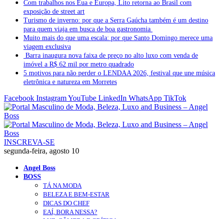
Com trabalhos nos Eua e Europa, Lito retorna ao Brasil com
exposição de street art
Turismo de inverno: por que a Serra Gaúcha também é um destino
para quem viaja em busca de boa gastronomia
Muito mais do que uma escala: por que Santo Domingo merece uma
viagem exclusiva
Barra inaugura nova faixa de preço no alto luxo com venda de
imóvel a R$ 62 mil por metro quadrado
5 motivos para não perder o LENDAA 2026, festival que une música
eletrônica e natureza em Morretes
Facebook
Instagram
YouTube
LinkedIn
WhatsApp
TikTok
INSCREVA-SE
segunda-feira, agosto 10
Angel Boss
BOSS
TÁ NA MODA
BELEZA E BEM-ESTAR
DICAS DO CHEF
EAÍ, BORA NESSA?