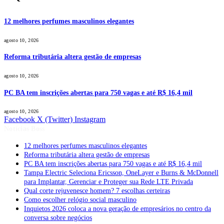
12 melhores perfumes masculinos elegantes
agosto 10, 2026
Reforma tributária altera gestão de empresas
agosto 10, 2026
PC BA tem inscrições abertas para 750 vagas e até R$ 16,4 mil
agosto 10, 2026
Facebook
X (Twitter)
Instagram
Notícias Boss
12 melhores perfumes masculinos elegantes
Reforma tributária altera gestão de empresas
PC BA tem inscrições abertas para 750 vagas e até R$ 16,4 mil
Tampa Electric Seleciona Ericsson, OneLayer e Burns & McDonnell
para Implantar, Gerenciar e Proteger sua Rede LTE Privada
Qual corte rejuvenesce homem? 7 escolhas certeiras
Como escolher relógio social masculino
Inquietos 2026 coloca a nova geração de empresários no centro da
conversa sobre negócios