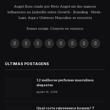
Angel Boss criado por Neto Angel um dos maiores
influencers no LinkedIn sobre Growth - Branding - Moda -
Luxo. Aqui o Universo Masculino se encontra
Somos sociais. Conecte-se conosco:
X
Instagram
Pinterest
YouTube
LinkedIn
WhatsApp
Reddit
TikTok
(Twitter)
ÚLTIMAS POSTAGENS
12 melhores perfumes masculinos
elegantes
agosto 10, 2026
Qual corte rejuvenesce homem? 7