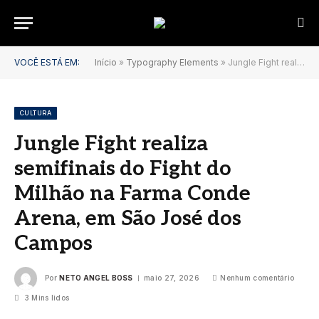
VOCÊ ESTÁ EM:
Início
»
Typography Elements
»
Jungle Fight realiza semifinais do Fight do Milhão na Farma Conde Arena, em São José dos Campos
CULTURA
Jungle Fight realiza
semifinais do Fight do
Milhão na Farma Conde
Arena, em São José dos
Campos
Por
NETO ANGEL BOSS
maio 27, 2026
Nenhum comentário
3 Mins lidos