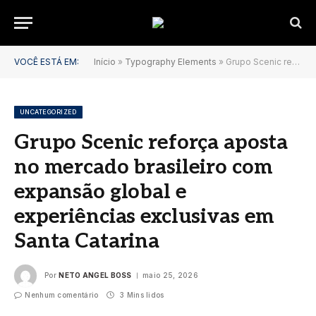
VOCÊ ESTÁ EM:
Início
»
Typography Elements
»
Grupo Scenic reforça aposta no mercado brasileiro com expansão global e experiências exclusivas em Santa Catarina
UNCATEGORIZED
Grupo Scenic reforça aposta
no mercado brasileiro com
expansão global e
experiências exclusivas em
Santa Catarina
Por
NETO ANGEL BOSS
maio 25, 2026
Nenhum comentário
3 Mins lidos