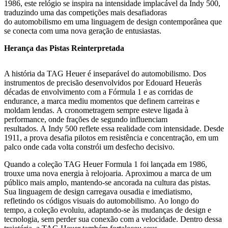
1986, este relógio se inspira na intensidade implacável da Indy 500,
traduzindo uma das competições mais desafiadoras
do automobilismo em uma linguagem de design contemporânea que
se conecta com uma nova geração de entusiastas.
Herança das Pistas Reinterpretada
A história da TAG Heuer é inseparável do automobilismo. Dos
instrumentos de precisão desenvolvidos por Edouard Heueràs
décadas de envolvimento com a Fórmula 1 e as corridas de
endurance, a marca mediu momentos que definem carreiras e
moldam lendas. A cronometragem sempre esteve ligada à
performance, onde frações de segundo influenciam
resultados. A Indy 500 reflete essa realidade com intensidade. Desde
1911, a prova desafia pilotos em resistência e concentração, em um
palco onde cada volta constrói um desfecho decisivo.
Quando a coleção TAG Heuer Formula 1 foi lançada em 1986,
trouxe uma nova energia à relojoaria. Aproximou a marca de um
público mais amplo, mantendo-se ancorada na cultura das pistas.
Sua linguagem de design carregava ousadia e imediatismo,
refletindo os códigos visuais do automobilismo. Ao longo do
tempo, a coleção evoluiu, adaptando-se às mudanças de design e
tecnologia, sem perder sua conexão com a velocidade. Dentro dessa