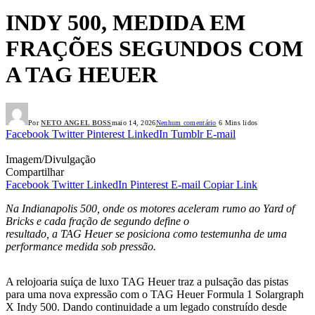
INDY 500, MEDIDA EM
FRAÇÕES SEGUNDOS COM
A TAG HEUER
Por
NETO ANGEL BOSS
maio 14, 2026
Nenhum comentário
6 Mins lidos
Facebook
Twitter
Pinterest
LinkedIn
Tumblr
E-mail
Imagem/Divulgação
Compartilhar
Facebook
Twitter
LinkedIn
Pinterest
E-mail
Copiar Link
Na Indianapolis 500, onde os motores aceleram rumo ao Yard of
Bricks e cada fração de segundo define o
resultado, a TAG Heuer se posiciona como testemunha de uma
performance medida sob pressão.
A relojoaria suíça de luxo TAG Heuer traz a pulsação das pistas
para uma nova expressão com o TAG Heuer Formula 1 Solargraph
X Indy 500. Dando continuidade a um legado construído desde