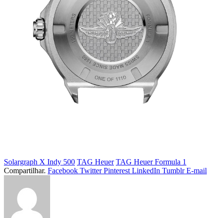
Solargraph X Indy 500
TAG Heuer
TAG Heuer Formula 1
Compartilhar.
Facebook
Twitter
Pinterest
LinkedIn
Tumblr
E-mail