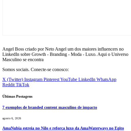
Angel Boss criado por Neto Angel um dos maiores influencers no
LinkedIn sobre Growth - Branding - Moda - Luxo. Aqui o Universo
Masculino se encontra
Somos sociais. Conecte-se conosco:
X (Twitter)
Instagram
Pinterest
YouTube
LinkedIn
WhatsApp
Reddit
TikTok
Últimas Postagens
7 exemplos de branded content masculino de impacto
agosto 6, 2026
AmaNubia estreia no Nilo e reforça luxo da AmaWaterways no Egito