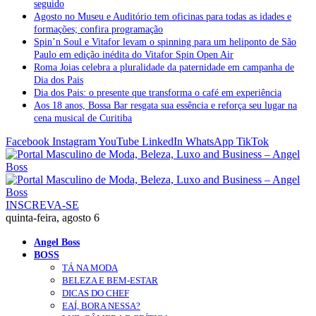
seguido
Agosto no Museu e Auditório tem oficinas para todas as idades e
formações; confira programação
Spin’n Soul e Vitafor levam o spinning para um heliponto de São
Paulo em edição inédita do Vitafor Spin Open Air
Roma Joias celebra a pluralidade da paternidade em campanha de
Dia dos Pais
Dia dos Pais: o presente que transforma o café em experiência
Aos 18 anos, Bossa Bar resgata sua essência e reforça seu lugar na
cena musical de Curitiba
Facebook
Instagram
YouTube
LinkedIn
WhatsApp
TikTok
INSCREVA-SE
quinta-feira, agosto 6
Angel Boss
BOSS
TÁ NA MODA
BELEZA E BEM-ESTAR
DICAS DO CHEF
EAÍ, BORA NESSA?