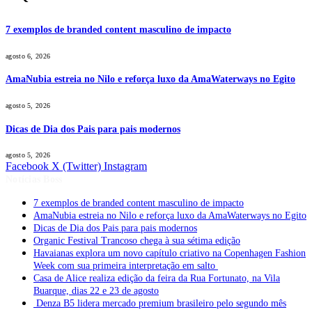
7 exemplos de branded content masculino de impacto
agosto 6, 2026
AmaNubia estreia no Nilo e reforça luxo da AmaWaterways no Egito
agosto 5, 2026
Dicas de Dia dos Pais para pais modernos
agosto 5, 2026
Facebook
X (Twitter)
Instagram
Notícias Boss
7 exemplos de branded content masculino de impacto
AmaNubia estreia no Nilo e reforça luxo da AmaWaterways no Egito
Dicas de Dia dos Pais para pais modernos
Organic Festival Trancoso chega à sua sétima edição
Havaianas explora um novo capítulo criativo na Copenhagen Fashion
Week com sua primeira interpretação em salto
Casa de Alice realiza edição da feira da Rua Fortunato, na Vila
Buarque, dias 22 e 23 de agosto
Denza B5 lidera mercado premium brasileiro pelo segundo mês