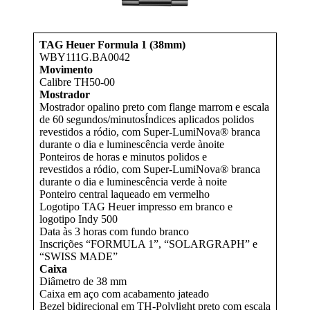
TAG Heuer Formula 1 (38mm)
WBY111G.BA0042
Movimento
Calibre TH50-00
Mostrador
Mostrador opalino preto com flange marrom e escala
de 60 segundos/minutosÍndices aplicados polidos
revestidos a ródio, com Super-LumiNova® branca
durante o dia e luminescência verde ànoite
Ponteiros de horas e minutos polidos e
revestidos a ródio, com Super-LumiNova® branca
durante o dia e luminescência verde à noite
Ponteiro central laqueado em vermelho
Logotipo TAG Heuer impresso em branco e
logotipo Indy 500
Data às 3 horas com fundo branco
Inscrições “FORMULA 1”, “SOLARGRAPH” e
“SWISS MADE”
Caixa
Diâmetro de 38 mm
Caixa em aço com acabamento jateado
Bezel bidirecional em TH-Polylight preto com escala