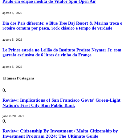
Paulo em edição inédita do Vitafor Spin Open Air
agosto 5, 2026
Dia dos Pais diferente: o Blue Tree Daj Resort & Marina troca o
roteiro comum por pesca, rock clássico e tempo de verdade
agosto 5, 2026
Le Prince estreia no Leilão do Instituto Projeto Neymar Jr. com
garrafa exclusiva de 6 litros de vinho da França
agosto 5, 2026
Últimas Postagens
Review: Implications of San Francisco Govts’ Green-Light
Nation’s First City-Run Public Bank
janeiro 20, 2021
Review: Citizenship By Investment / Malta Citizenship by
Investment Program 2024: The Ultimate Guide